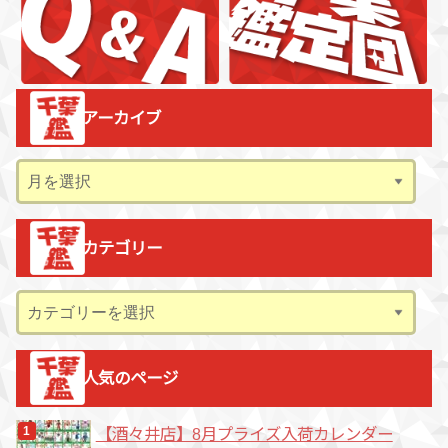
アーカイブ
ア
ー
カ
カテゴリー
イ
ブ
カ
テ
ゴ
人気のページ
リ
ー
【酒々井店】8月プライズ入荷カレンダー