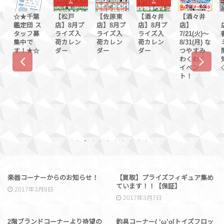
ム
ム
【松戸
【佐原東
【酒々井
【酒々井
【酒々井
店】8月プ
店】8月プ
店】8月プ
店】
店】◆◇
ライズ入
ライズ入
ライズ入
7/21(火)〜
書籍とコ
荷カレン
荷カレン
荷カレン
8/31(月) な
ミックに
ダー
ダー
ダー
つやすみ
関するお
わくわく
知らせ
イベン
◇◆
ト！
1
2
3
4
5
6
7
8
9
10
イベント情報
買取情報
楽器コーナーからのお知らせ！
【買取】プライズフィギュア集め
ています！！【保証】
2017年3月8日
2017年3月7日
ブランド
買取情報
2階ブランドコーナーより待望の
釣具コーナー( ‘ω’o[トイズフロッ