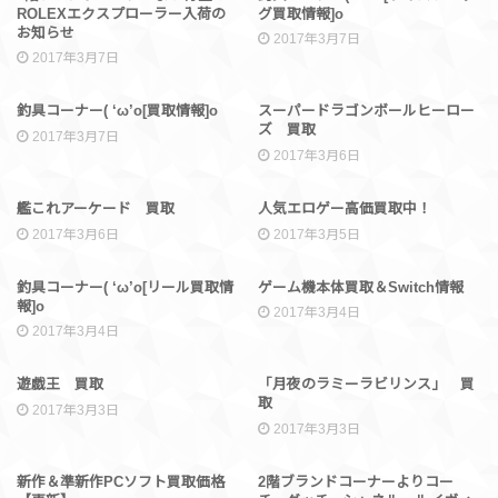
ROLEXエクスプローラー入荷の
グ買取情報]o
お知らせ
2017年3月7日
2017年3月7日
買取情報
買取情報
釣具コーナー( ‘ω’o[買取情報]o
スーパードラゴンボールヒーロー
ズ 買取
2017年3月7日
2017年3月6日
買取情報
買取情報
艦これアーケード 買取
人気エロゲー高価買取中！
2017年3月6日
2017年3月5日
買取情報
買取情報
釣具コーナー( ‘ω’o[リール買取情
ゲーム機本体買取＆Switch情報
報]o
2017年3月4日
2017年3月4日
買取情報
買取情報
遊戯王 買取
「月夜のラミーラビリンス」 買
取
2017年3月3日
2017年3月3日
買取情報
買取情報
新作＆準新作PCソフト買取価格
2階ブランドコーナーよりコー