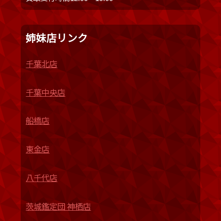
姉妹店リンク
千葉北店
千葉中央店
船橋店
東金店
八千代店
茨城鑑定団 神栖店