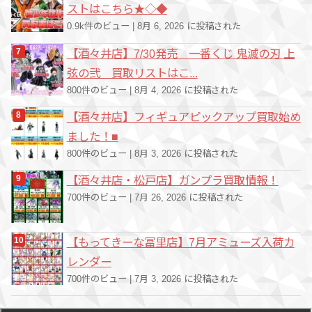
ストはこちら★◇◆
0.9k件のビュー
|
8月 6, 2026 に投稿された
【酒々井店】7/30発売 一番くじ 鬼滅の刃 上
弦の弐 買取リストはこ...
800件のビュー
|
8月 4, 2026 に投稿された
【酒々井店】フィギュアピックアップ買取始め
ました！■
800件のビュー
|
8月 3, 2026 に投稿された
【酒々井店・松戸店】ガンプラ買取情報！
700件のビュー
|
7月 26, 2026 に投稿された
【もってきーな冨里店】7月アミューズ入荷カ
レンダー
700件のビュー
|
7月 3, 2026 に投稿された