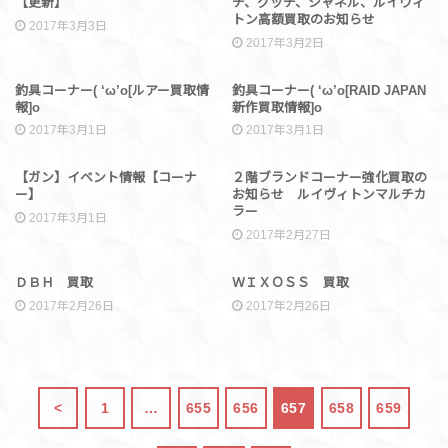
【更新】
チ、グッチ、シャネル、ルイヴィ
トン高額買取のお知らせ
2017年3月3日
2017年3月2日
買取情報
買取情報
釣具コーナー( ‘ω’o[ルアー買取情
釣具コーナー( ‘ω’o[RAID JAPAN
報]o
新作買取情報]o
2017年3月1日
2017年3月1日
イベント情報
ブランド
【ガン】イベント情報【コーナ
２階ブランドコーナー強化買取の
ー】
お知らせ ルイヴィトンマルチカ
ラー
2017年3月1日
2017年2月27日
買取情報
買取情報
ＤＢＨ 買取
ＷＩＸＯＳＳ 買取
2017年2月26日
2017年2月26日
<
1
…
655
656
657
658
659