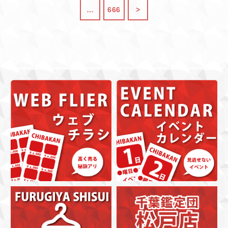
…
666
>