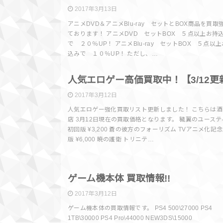
2017年3月13日
アニメDVD＆アニメBlu-ray セットとBOX商品を買取
ております！ アニメDVD セットBOX ５点以上お持
で ２０％UP！ アニメBlu-ray セットBOX ５点以
込みで １０％UP！ ただし、…
買取情
人気エロゲー高価買取中！【3/12更
2017年3月12日
人気エロゲー強化買取リスト更新しました！ こちらは酒
店 3月12日現在の買取価格となります。 穢翼のユーステ
初回版 ¥3,200 蒼の彼方のフォーリズム TVアニメ化記
版 ¥6,000 暁の護衛 トリニテ…
買取情
ゲーム機本体 買取情報!!
2017年3月12日
ゲーム機本体の買取情報です。 PS4 500\27000 PS4
1TB\30000 PS4 Pro\44000 NEW3DS\15000