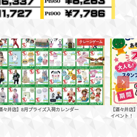
イベント情報
酒々井店】7/21(火)〜8/31(月) なつやすみわくわく
【酒々井店
ベント！
◇◆