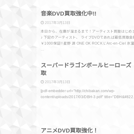
買取情
音楽DVD買取強化中!!
2017年3月13日
本日から、在庫が溜まるまで！アーティスト買取はじめ
♪ 下記のアーティスト、 ライブDVDであれば最低買取
￥1000保証!! 星野 源 ONE OK ROCK L’Arc-en-Ciel 
…
買取情
スーパードラゴンボールヒーローズ
取
2017年3月13日
[pdf-embedder url=”http://chibakan.com/wp-
content/uploads/2017/03/DBH-3.pdf” title=”DBH&#82
買取情
アニメDVD買取強化！