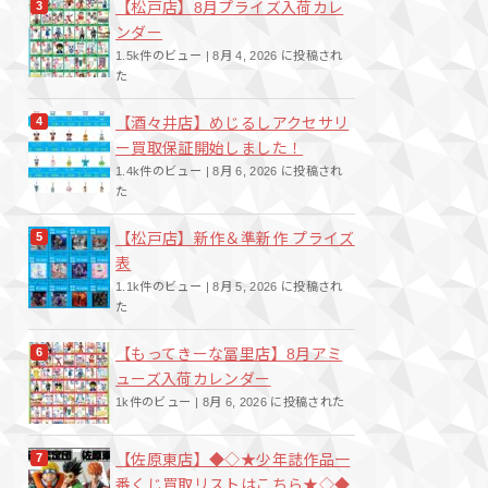
【松戸店】8月プライズ入荷カレ
ンダー
1.5k件のビュー
|
8月 4, 2026 に投稿され
た
【酒々井店】めじるしアクセサリ
ー買取保証開始しました！
1.4k件のビュー
|
8月 6, 2026 に投稿され
た
【松戸店】新作＆準新作 プライズ
表
1.1k件のビュー
|
8月 5, 2026 に投稿され
た
【もってきーな冨里店】8月アミ
ューズ入荷カレンダー
1k件のビュー
|
8月 6, 2026 に投稿された
【佐原東店】◆◇★少年誌作品一
番くじ買取リストはこちら★◇◆