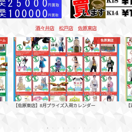
酒々井店
松戸店
佐原東店
店
クレーンゲーム
【酒々井店】8月プライズ入荷カレンダー
【
イ