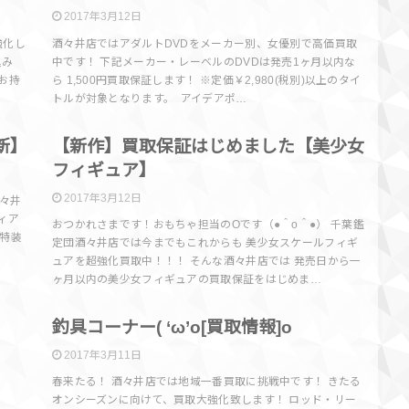
2017年3月12日
強化し
酒々井店ではアダルトDVDをメーカー別、女優別で高価買取
込み
中です！ 下記メーカー・レーベルのDVDは発売1ヶ月以内な
上お持
ら 1,500円買取保証します！ ※定価￥2,980(税別)以上のタイ
トルが対象となります。 アイデアポ…
報
買取情報
新】
【新作】買取保証はじめました【美少女
フィギュア】
2017年3月12日
々井
ィア
おつかれさまです！おもちゃ担当のOです（●＾o＾●） 千葉鑑
念特装
定団酒々井店では今までもこれからも 美少女スケールフィギ
ュアを超強化買取中！！！ そんな酒々井店では 発売日から一
ヶ月以内の美少女フィギュアの買取保証をはじめま…
報
買取情報
釣具コーナー( ‘ω’o[買取情報]o
2017年3月11日
春来たる！ 酒々井店では地域一番買取に挑戦中です！ きたる
オンシーズンに向けて、買取大強化致します！ ロッド・リー