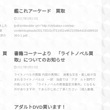
報
買取情報
艦これアーケード 買取
2017年3月13日
ました
[pdf-embedder url=”http://chibakan.com/wp-
金額
content/uploads/2017/03/2cf731452e96215f5b4d16c88f416
氷室京介
360-1.pdf…
報
書籍
 買
書籍コーナーより 「ライトノベル買
取」についてのお知らせ
2017年3月13日
ライトノベルの買取 内容の表現に 過激な文言・差し絵が含
2…
まれるライトノベルは 一部 当店では アダ ルト部門で
の扱いとなり 「ライトノベルの買取査定対象外」となるも
のがありますの であらかじめご了承ください （成人書籍、
…
報
買取情報
アダルトDVD買います！