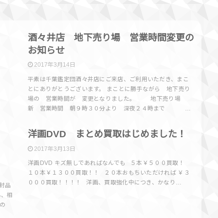
報
酒々井店
酒々井店 地下売り場 営業時間変更の
お知らせ
2017年3月14日
平素は千葉鑑定団酒々井店にご来店、ご利用いただき、まこ
とにありがとうございます。 まことに勝手ながら 地下売り
場の 営業時間が 変更となりました。 地下売り場
新 営業時間 朝９時３０分より 深夜２４時まで …
報
買取情報
！
洋画DVD まとめ買取はじめました！
2017年3月13日
洋画DVD キズ無しであればなんでも ５本￥５００買取！
１０本￥１３００買取！！ ２０本おもちいただければ ￥３
０００買取！！！！ 洋画、買取強化中につき、かなり…
封品
ん、相
の