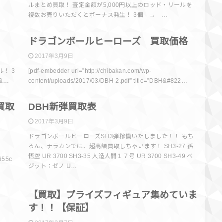
ルまとめ買取！ 査定金額が5,000円以上のロッド・リールを
複数お売りいただくとボーナス発生！ 3個 → …
E
買取情報
ドラゴンボールヒーローズ 買取価格
2017年3月9日
！ 3
[pdf-embedder url=”http://chibakan.com/wp-
—&…
content/uploads/2017/03/DBH-2.pdf” title=”DBH&#822…
報
トレカ
買取
DBH新弾買取表
2017年3月9日
ドラゴンボールヒーローズSH3弾稼働いたしました！！ もち
ろん、ナラカンでは、超高額買取しちゃいます！ SH3-27 孫
悟空 UR 3700 SH3-35 人造人間１７号 UR 3700 SH3-49 ベ
655c
ジット：ゼノ U…
情報
買取情報
【買取】プライズフィギュア集めていま
す！！【保証】