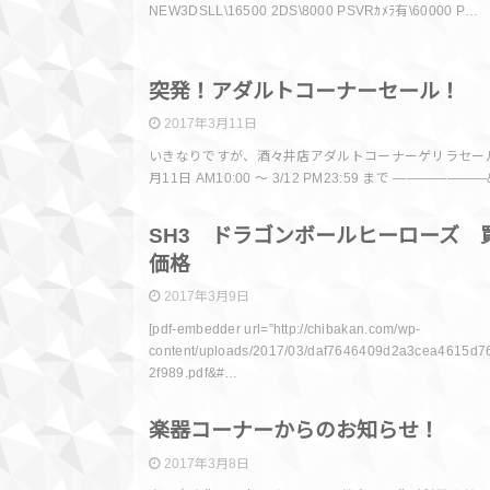
NEW3DSLL\16500 2DS\8000 PSVRｶﾒﾗ有\60000 P…
SAL
突発！アダルトコーナーセール！
2017年3月11日
いきなりですが、酒々井店アダルトコーナーゲリラセール
月11日 AM10:00 ～ 3/12 PM23:59 まで ——————
買取情
SH3 ドラゴンボールヒーローズ 
価格
2017年3月9日
[pdf-embedder url=”http://chibakan.com/wp-
content/uploads/2017/03/daf7646409d2a3cea4615d7
2f989.pdf&#…
イベント
楽器コーナーからのお知らせ！
2017年3月8日