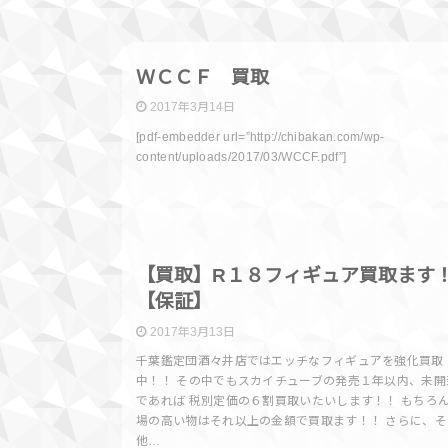
買取情
ＷＣＣＦ 買取
2017年3月14日
[pdf-embedder url=”http://chibakan.com/wp-
content/uploads/2017/03/WCCF.pdf”]
買取情
【買取】R１８フィギュア買取ます
【保証】
2017年3月13日
千葉鑑定団酒々井店ではエッチなフィギュアを強化買取
中！！ その中でもスカイチューブの発売１年以内、未開
であれば 税別定価の６割買取いたいします！！ もちろ
場の高い物はそれ以上の金額で買取ます！！ さらに、そ
他…