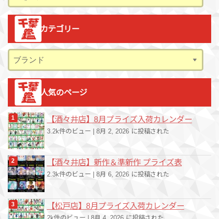
ー
カ
カテゴリー
イ
ブ
カ
テ
ゴ
人気のページ
リ
ー
【酒々井店】8月プライズ入荷カレンダー
3.2k件のビュー
|
8月 2, 2026 に投稿された
【酒々井店】新作＆準新作 プライズ表
2.3k件のビュー
|
8月 6, 2026 に投稿された
【松戸店】8月プライズ入荷カレンダー
2k件のビュー
|
8月 4, 2026 に投稿された