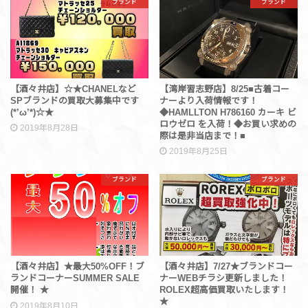
ブランド
ブランド
【酒々井店】☆★CHANELなど
【湾岸習志野店】8/25■古着コー
SPブランドの買取大募集中です
ナーより入荷情報です！
(*’ω’*)☆★
◆HAMLLTON H786160 カーキ ビ
ロウゼロ を入荷！◆お買い求めの
2019年8月28日
際は是非当店まで！■
2019年8月25日
ブランド
ブランド
【酒々井店】★最大50%OFF！ブ
【酒々井店】7/27★ブランドコー
ランドコーナーSUMMER SALE
ナーWEBチラシ更新しました！
開催！ ★
ROLEX超高価買取いたします！
★
2019年8月10日