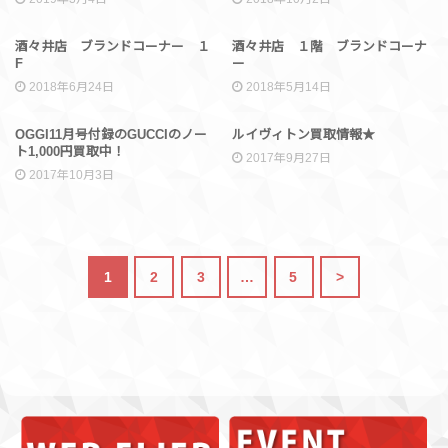
ブランド
ブランド
酒々井店 ブランドコーナー １
酒々井店 １階 ブランドコーナ
F
ー
2018年6月24日
2018年5月14日
ブランド
ブランド
OGGI11月号付録のGUCCIのノー
ルイヴィトン買取情報★
ト1,000円買取中！
2017年9月27日
2017年10月3日
1
2
3
…
5
>