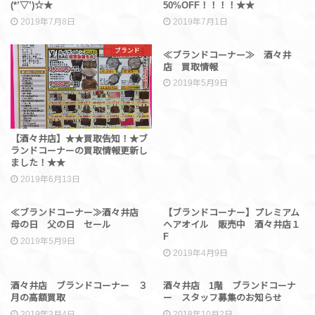
(*’▽’)☆★
50%OFF！！！！★★
2019年7月8日
2019年7月1日
ブランド
ブランド
≪ブランドコーナー≫ 酒々井
店 買取情報
2019年5月9日
【酒々井店】★★買取告知！★ブ
ランドコーナーの買取情報更新し
ました！★★
2019年6月13日
ブランド
ブランド
≪ブランドコーナー≫酒々井店
【ブランドコーナー】プレミアム
母の日 父の日 セール
ヘアオイル 販売中 酒々井店１
F
2019年5月9日
2019年4月9日
ブランド
ブランド
酒々井店 ブランドコーナー ３
酒々井店 1階 ブランドコーナ
月の高額買取
ー スタッフ募集のお知らせ
2019年3月4日
2018年10月2日