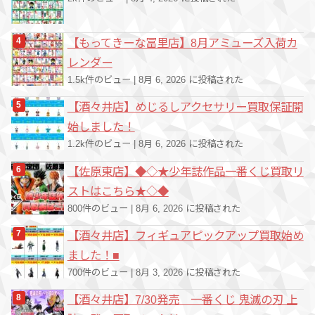
【もってきーな冨里店】8月アミューズ入荷カ
レンダー
1.5k件のビュー
|
8月 6, 2026 に投稿された
【酒々井店】めじるしアクセサリー買取保証開
始しました！
1.2k件のビュー
|
8月 6, 2026 に投稿された
【佐原東店】◆◇★少年誌作品一番くじ買取リ
ストはこちら★◇◆
800件のビュー
|
8月 6, 2026 に投稿された
【酒々井店】フィギュアピックアップ買取始め
ました！■
700件のビュー
|
8月 3, 2026 に投稿された
【酒々井店】7/30発売 一番くじ 鬼滅の刃 上