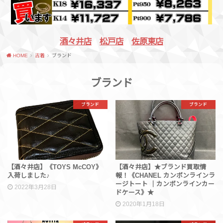
酒々井店
松戸店
佐原東店
HOME
古着
ブランド
ブランド
ブランド
ブランド
【酒々井店】《TOYS McCOY》
【酒々井店】★ブランド買取情
入荷しました♪
報！《CHANEL カンボンラインラ
ージトート ｜カンボンラインカー
2022年3月28日
ドケース》★
2020年1月18日