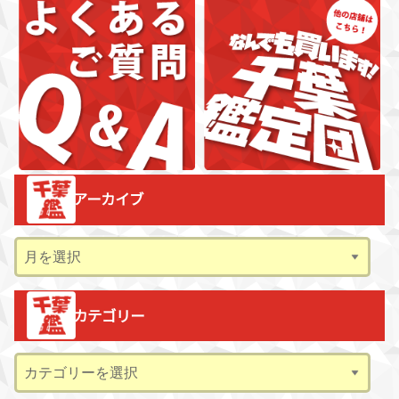
アーカイブ
ア
ー
カ
カテゴリー
イ
ブ
カ
テ