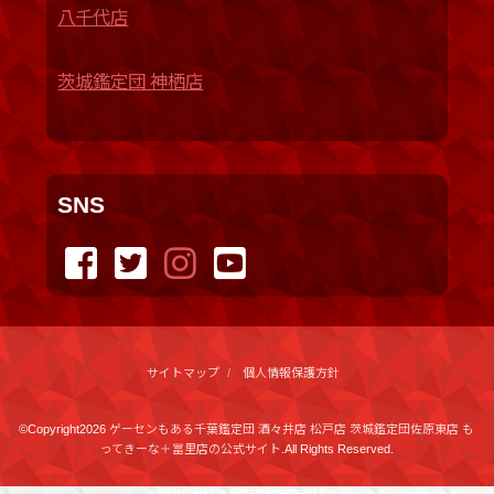
八千代店
茨城鑑定団 神栖店
SNS
サイトマップ
個人情報保護方針
©Copyright2026
ゲーセンもある千葉鑑定団 酒々井店 松戸店 茨城鑑定団佐原東店 も
ってきーな＋冨里店の公式サイト
.All Rights Reserved.
produced by
...
management by
...