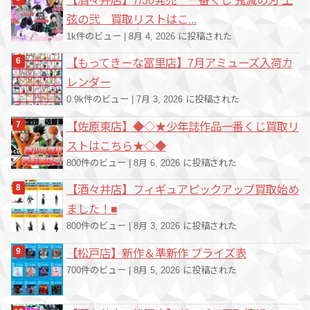
【酒々井店】7/30発売 一番くじ 鬼滅の刃 上
弦の弐 買取リストはこ...
1k件のビュー
|
8月 4, 2026 に投稿された
【もってきーな冨里店】7月アミューズ入荷カ
レンダー
0.9k件のビュー
|
7月 3, 2026 に投稿された
【佐原東店】◆◇★少年誌作品一番くじ買取リ
ストはこちら★◇◆
800件のビュー
|
8月 6, 2026 に投稿された
【酒々井店】フィギュアピックアップ買取始め
ました！■
800件のビュー
|
8月 3, 2026 に投稿された
【松戸店】新作＆準新作 プライズ表
700件のビュー
|
8月 5, 2026 に投稿された