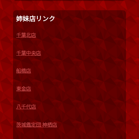
姉妹店リンク
千葉北店
千葉中央店
船橋店
東金店
八千代店
茨城鑑定団 神栖店