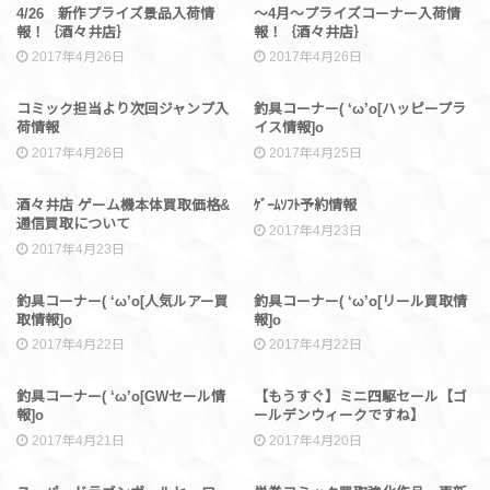
入荷情報
入荷情報
4/26 新作プライズ景品入荷情
～4月～プライズコーナー入荷情
報！｛酒々井店｝
報！｛酒々井店｝
2017年4月26日
2017年4月26日
入荷情報
SALE
コミック担当より次回ジャンプ入
釣具コーナー( ‘ω’o[ハッピープラ
荷情報
イス情報]o
2017年4月26日
2017年4月25日
買取情報
ゲーム
酒々井店 ゲーム機本体買取価格&
ｹﾞｰﾑｿﾌﾄ予約情報
通信買取について
2017年4月23日
2017年4月23日
買取情報
買取情報
釣具コーナー( ‘ω’o[人気ルアー買
釣具コーナー( ‘ω’o[リール買取情
取情報]o
報]o
2017年4月22日
2017年4月22日
イベント情報
SALE
釣具コーナー( ‘ω’o[GWセール情
【もうすぐ】ミニ四駆セール【ゴ
報]o
ールデンウィークですね】
2017年4月21日
2017年4月20日
買取情報
買取情報