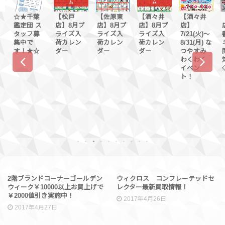
ム
ム
【松戸
【佐原東
【酒々井
【酒々井
【酒々井
店】8月プ
店】8月プ
店】8月プ
店】
店】◆◇
ライズ入
ライズ入
ライズ入
7/21(火)〜
書籍とコ
荷カレン
荷カレン
荷カレン
8/31(月) な
ミックに
ダー
ダー
ダー
つやすみ
関するお
わくわく
知らせ
イベン
◇◆
ト！
1
2
3
4
5
6
7
8
9
10
ブランド
買取情報
2階ブランドコーナーゴールデン
ウィクロス コンフレーテッドセ
ウィーク￥10000以上お買上げで
レクター最新買取情報！
￥2000値引き実施中！
2017年4月26日
2017年4月27日