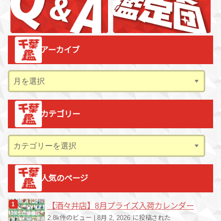
アーカイブ
ア
ー
カ
カテゴリー
イ
ブ
カ
テ
ゴ
人気のページ
リ
ー
【酒々井店】8月プライズ入荷カレンダー
2.8k件のビュー
|
8月 2, 2026 に投稿された