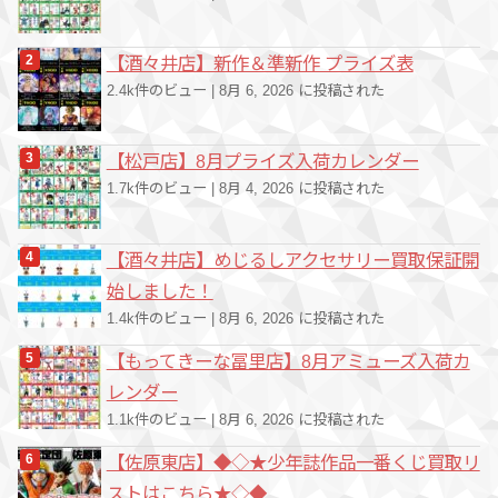
【酒々井店】新作＆準新作 プライズ表
2.4k件のビュー
|
8月 6, 2026 に投稿された
【松戸店】8月プライズ入荷カレンダー
1.7k件のビュー
|
8月 4, 2026 に投稿された
【酒々井店】めじるしアクセサリー買取保証開
始しました！
1.4k件のビュー
|
8月 6, 2026 に投稿された
【もってきーな冨里店】8月アミューズ入荷カ
レンダー
1.1k件のビュー
|
8月 6, 2026 に投稿された
【佐原東店】◆◇★少年誌作品一番くじ買取リ
ストはこちら★◇◆