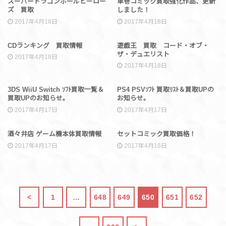
スーパードラゴンボールヒーロー
単巻コミック買取強化作品、更新
ズ 買取
しました！
2017年4月18日
2017年4月18日
買取情報
買取情報
CDランキング 買取情報
遊戯王 買取 コード・オブ・
ザ・デュエリスト
2017年4月18日
2017年4月18日
買取情報
買取情報
3DS WiiU Switch ｿﾌﾄ買取一覧＆
PS4 PSVｿﾌﾄ 買取ﾘｽﾄ＆買取UPの
買取UPのお知らせ。
お知らせ。
2017年4月17日
2017年4月17日
買取情報
買取情報
酒々井店 ゲーム機本体買取情報
セットコミック買取価格！
2017年4月17日
2017年4月16日
<
1
…
648
649
650
651
652