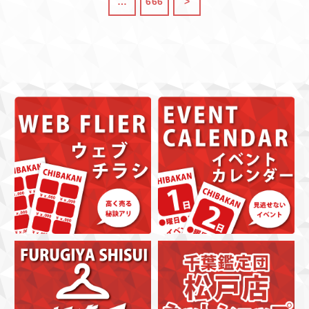
…
666
>