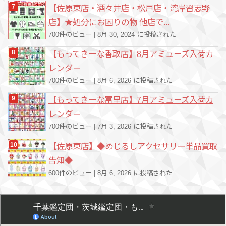
【佐原東店・酒々井店・松戸店・湾岸習志野
店】★処分にお困りの物 他店で...
700件のビュー
|
8月 30, 2024 に投稿された
【もってきーな香取店】8月アミューズ入荷カ
レンダー
700件のビュー
|
8月 6, 2026 に投稿された
【もってきーな冨里店】7月アミューズ入荷カ
レンダー
700件のビュー
|
7月 3, 2026 に投稿された
【佐原東店】◆めじるしアクセサリー単品買取
告知◆
600件のビュー
|
8月 6, 2026 に投稿された