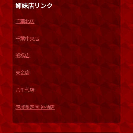
姉妹店リンク
千葉北店
千葉中央店
船橋店
東金店
八千代店
茨城鑑定団 神栖店