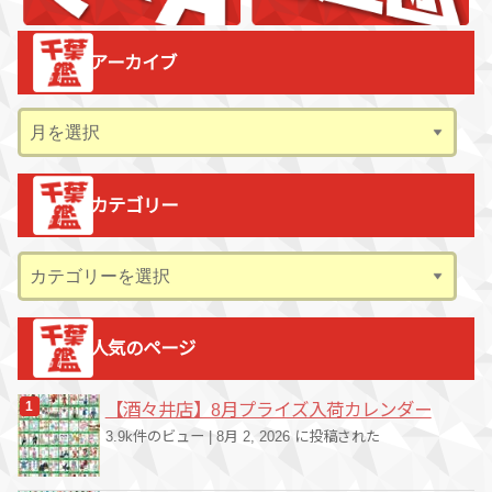
アーカイブ
ア
ー
カ
カテゴリー
イ
ブ
カ
テ
ゴ
人気のページ
リ
ー
【酒々井店】8月プライズ入荷カレンダー
3.9k件のビュー
|
8月 2, 2026 に投稿された