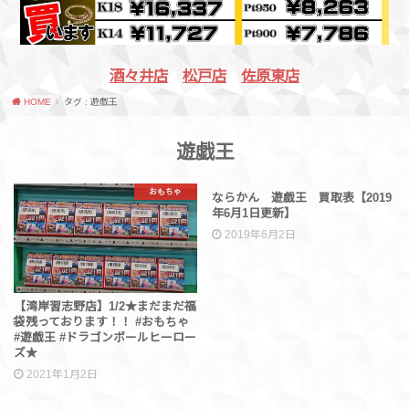
酒々井店
松戸店
佐原東店
HOME
タグ : 遊戯王
遊戯王
おもちゃ
買取情報
ならかん 遊戯王 買取表【2019
年6月1日更新】
2019年6月2日
【湾岸習志野店】1/2★まだまだ福
袋残っております！！ #おもちゃ
#遊戯王 #ドラゴンボールヒーロー
ズ★
2021年1月2日