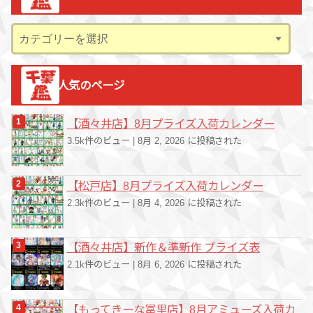
イ
ブ
カ
テ
ゴ
人気のページ
リ
ー
【酒々井店】8月プライズ入荷カレンダー
3.5k件のビュー
|
8月 2, 2026 に投稿された
【松戸店】8月プライズ入荷カレンダー
2.3k件のビュー
|
8月 4, 2026 に投稿された
【酒々井店】新作＆準新作 プライズ表
2.1k件のビュー
|
8月 6, 2026 に投稿された
【もってきーな冨里店】8月アミューズ入荷カ