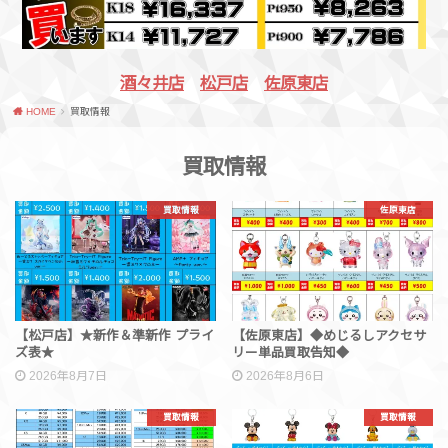
酒々井店
松戸店
佐原東店
HOME
買取情報
買取情報
買取情報
佐原東店
【松戸店】★新作＆準新作 プライ
【佐原東店】◆めじるしアクセサ
ズ表★
リー単品買取告知◆
2026年8月7日
2026年8月6日
買取情報
買取情報