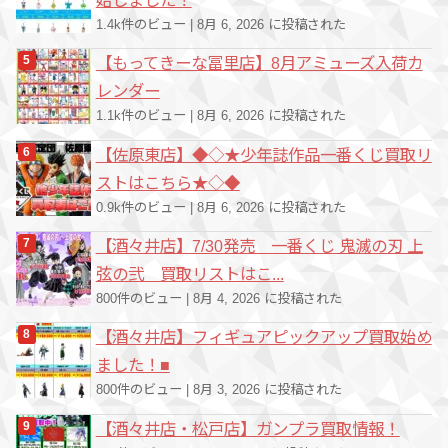
1.4k件のビュー
|
8月 6, 2026 に投稿された
【もってきーな冨里店】8月アミューズ入荷カ
レンダー
1.1k件のビュー
|
8月 6, 2026 に投稿された
【佐原東店】◆◇★少年誌作品一番くじ買取リ
ストはこちら★◇◆
0.9k件のビュー
|
8月 6, 2026 に投稿された
【酒々井店】7/30発売 一番くじ 鬼滅の刃 上
弦の弐 買取リストはこ...
800件のビュー
|
8月 4, 2026 に投稿された
【酒々井店】フィギュアピックアップ買取始め
ました！■
800件のビュー
|
8月 3, 2026 に投稿された
【酒々井店・松戸店】ガンプラ買取情報！