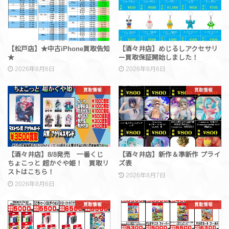
【松戸店】★中古iPhone買取告知
【酒々井店】めじるしアクセサリ
★
ー買取保証開始しました！
2026年8月6日
2026年8月6日
買取情報
買取情報
【酒々井店】8/8発売 一番くじ
【酒々井店】新作＆準新作 プライ
ちょこっと 超かぐや姫！ 買取リ
ズ表
ストはこちら！
2026年8月7日
2026年8月6日
買取情報
買取情報