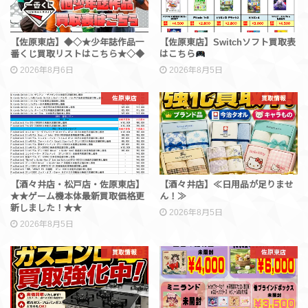
【佐原東店】◆◇★少年誌作品一
【佐原東店】Switchソフト買取表
番くじ買取リストはこちら★◇◆
はこちら
2026年8月6日
2026年8月5日
佐原東店
買取情報
【酒々井店・松戸店・佐原東店】
【酒々井店】≪日用品が足りませ
★★ゲーム機本体最新買取価格更
ん！≫
新しました！★★
2026年8月5日
2026年8月5日
買取情報
佐原東店