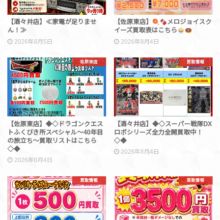
【酒々井店】≪家電が足りませ
【佐原東店】
メロジョイスク
ん！≫
イーズ買取表はこちら
2026年8月5日
2026年8月4日
佐原東店
買取情報
【佐原東店】◆◇ドラゴンクエス
【酒々井店】◆◇スーパー戦隊DX
トふくびき所スペシャル～40年目
ロボシリーズ全力全開買取中！
の旅立ち～買取リストはこちら
◇◆
◇◆
2026年8月4日
2026年8月4日
買取情報
買取情報