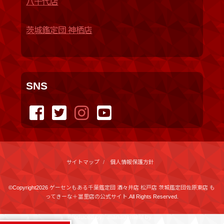
八千代店
茨城鑑定団 神栖店
SNS
サイトマップ
個人情報保護方針
©Copyright2026
ゲーセンもある千葉鑑定団 酒々井店 松戸店 茨城鑑定団佐原東店 も
ってきーな＋冨里店の公式サイト
.All Rights Reserved.
produced by
...
management by
...