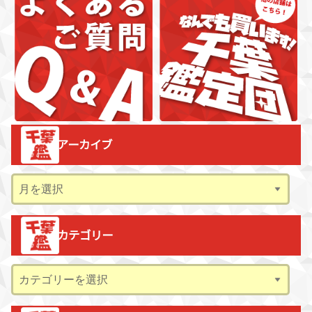
アーカイブ
ア
ー
カ
カテゴリー
イ
ブ
カ
テ
ゴ