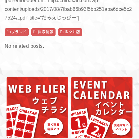
[pdf-embedder url=”http://chibakan.com/wp-
content/uploads/2017/08/7fbab66b93f5bb251aba6dce5c2
7524a.pdf” title=”だみえじっぴー”]
ブランド
買取情報
酒々井店
No related posts.