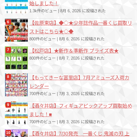
始しました！
1.3k件のビュー
|
8月 6, 2026 に投稿された
【佐原東店】◆◇★少年誌作品一番くじ買取リ
ストはこちら★◇◆
800件のビュー
|
8月 6, 2026 に投稿された
【松戸店】★新作＆準新作 プライズ表★
800件のビュー
|
8月 7, 2026 に投稿された
【もってきーな冨里店】7月アミューズ入荷カ
レンダー
700件のビュー
|
7月 3, 2026 に投稿された
【酒々井店】フィギュアピックアップ買取始め
ました！■
700件のビュー
|
8月 3, 2026 に投稿された
【酒々井店】7/30発売 一番くじ 鬼滅の刃 上