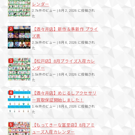
レンダー
2.7k件のビュー
|
8月 2, 2026 に投稿され
た
【酒々井店】新作＆準新作 プライ
ズ表
2.3k件のビュー
|
8月 6, 2026 に投稿され
た
【松戸店】8月プライズ入荷カレ
ンダー
1.5k件のビュー
|
8月 4, 2026 に投稿され
た
【酒々井店】めじるしアクセサリ
ー買取保証開始しました！
1.4k件のビュー
|
8月 6, 2026 に投稿され
た
【もってきーな冨里店】8月アミ
ューズ入荷カレンダー