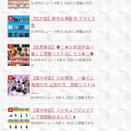
1k件のビュー
|
8月 6, 2026 に投稿された
【松戸店】新作＆準新作 プライズ
表
1k件のビュー
|
8月 5, 2026 に投稿された
【佐原東店】◆◇★少年誌作品一
番くじ買取リストはこちら★◇◆
0.9k件のビュー
|
8月 6, 2026 に投稿され
た
【酒々井店】7/30発売 一番くじ
鬼滅の刃 上弦の弐 買取リストは
こ...
800件のビュー
|
8月 4, 2026 に投稿された
【酒々井店】フィギュアピックア
ップ買取始めました！■
800件のビュー
|
8月 3, 2026 に投稿された