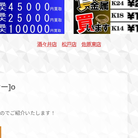
酒々井店
松戸店
佐原東店
ー]o
のでご紹介いたします！