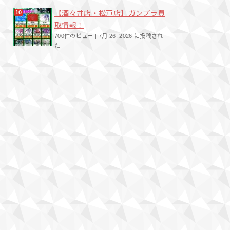
【酒々井店・松戸店】ガンプラ買
取情報！
700件のビュー
|
7月 26, 2026 に投稿され
た