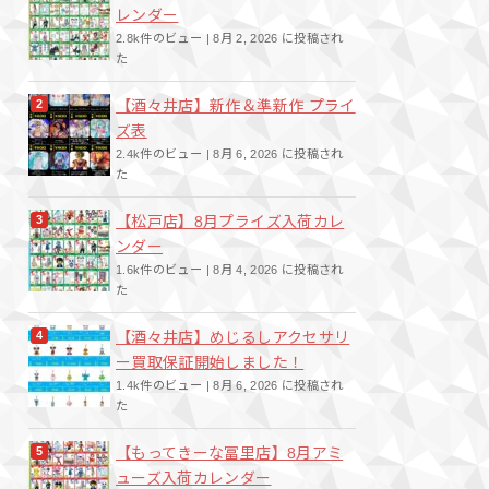
レンダー
2.8k件のビュー
|
8月 2, 2026 に投稿され
た
【酒々井店】新作＆準新作 プライ
ズ表
2.4k件のビュー
|
8月 6, 2026 に投稿され
た
【松戸店】8月プライズ入荷カレ
ンダー
1.6k件のビュー
|
8月 4, 2026 に投稿され
た
【酒々井店】めじるしアクセサリ
ー買取保証開始しました！
1.4k件のビュー
|
8月 6, 2026 に投稿され
た
【もってきーな冨里店】8月アミ
ューズ入荷カレンダー