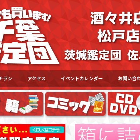
チラシ
アクセス
イベントカレンダー
お問い合