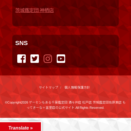
茨城鑑定団 神栖店
SNS
サイトマップ
個人情報保護方針
©Copyright2026
ゲーセンもある千葉鑑定団 酒々井店 松戸店 茨城鑑定団佐原東店 も
ってきーな＋冨里店の公式サイト
.All Rights Reserved.
produced by
...
management by
...
Translate »