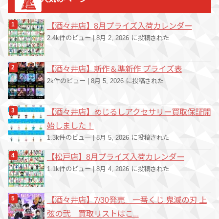
リ
ー
【酒々井店】8月プライズ入荷カレンダー
2.4k件のビュー
|
8月 2, 2026 に投稿された
【酒々井店】新作＆準新作 プライズ表
2k件のビュー
|
8月 5, 2026 に投稿された
【酒々井店】めじるしアクセサリー買取保証開
始しました！
1.3k件のビュー
|
8月 5, 2026 に投稿された
【松戸店】8月プライズ入荷カレンダー
1.1k件のビュー
|
8月 4, 2026 に投稿された
【酒々井店】7/30発売 一番くじ 鬼滅の刃 上
弦の弐 買取リストはこ...