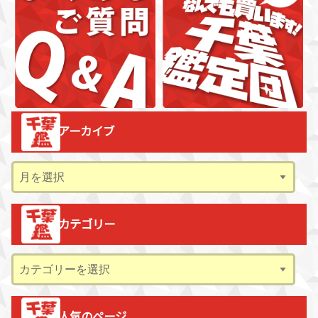
アーカイブ
ア
ー
カ
カテゴリー
イ
ブ
カ
テ
ゴ
人気のページ