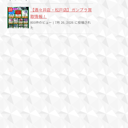
【酒々井店・松戸店】ガンプラ買
取情報！
800件のビュー
|
7月 26, 2026 に投稿され
た