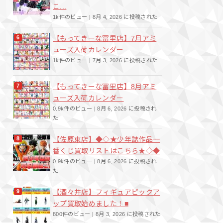
こ...
1k件のビュー
|
8月 4, 2026 に投稿された
【もってきーな冨里店】7月アミ
ューズ入荷カレンダー
1k件のビュー
|
7月 3, 2026 に投稿された
【もってきーな冨里店】8月アミ
ューズ入荷カレンダー
0.9k件のビュー
|
8月 6, 2026 に投稿され
た
【佐原東店】◆◇★少年誌作品一
番くじ買取リストはこちら★◇◆
0.9k件のビュー
|
8月 6, 2026 に投稿され
た
【酒々井店】フィギュアピックア
ップ買取始めました！■
800件のビュー
|
8月 3, 2026 に投稿された