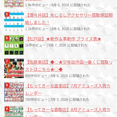
1.8k件のビュー
|
8月 6, 2026 に投稿された
【酒々井店】めじるしアクセサリー買取保証開
始しました！
1.1k件のビュー
|
8月 6, 2026 に投稿された
【松戸店】★新作＆準新作 プライズ表★
1k件のビュー
|
8月 7, 2026 に投稿された
【佐原東店】◆◇★少年誌作品一番くじ買取リ
ストはこちら★◇◆
800件のビュー
|
8月 6, 2026 に投稿された
【もってきーな冨里店】7月アミューズ入荷カ
レンダー
700件のビュー
|
7月 3, 2026 に投稿された
【もってきーな香取店】8月アミューズ入荷カ