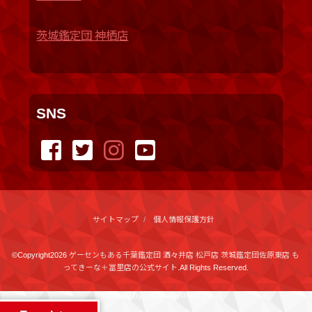
茨城鑑定団 神栖店
SNS
サイトマップ
個人情報保護方針
©Copyright2026
ゲーセンもある千葉鑑定団 酒々井店 松戸店 茨城鑑定団佐原東店 も
ってきーな＋冨里店の公式サイト
.All Rights Reserved.
produced by
...
management by
...