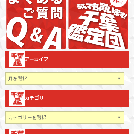
アーカイブ
ア
ー
カ
カテゴリー
イ
ブ
カ
テ
ゴ