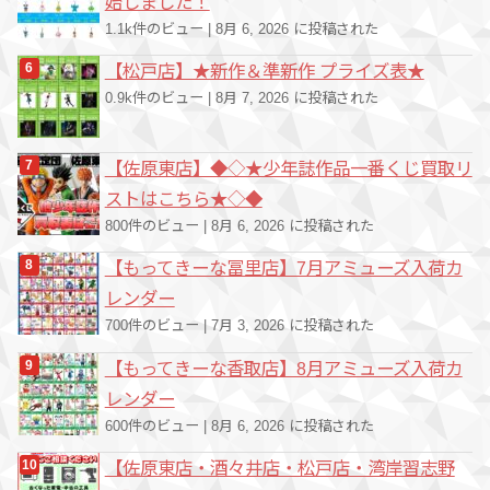
始しました！
1.1k件のビュー
|
8月 6, 2026 に投稿された
【松戸店】★新作＆準新作 プライズ表★
0.9k件のビュー
|
8月 7, 2026 に投稿された
【佐原東店】◆◇★少年誌作品一番くじ買取リ
ストはこちら★◇◆
800件のビュー
|
8月 6, 2026 に投稿された
【もってきーな冨里店】7月アミューズ入荷カ
レンダー
700件のビュー
|
7月 3, 2026 に投稿された
【もってきーな香取店】8月アミューズ入荷カ
レンダー
600件のビュー
|
8月 6, 2026 に投稿された
【佐原東店・酒々井店・松戸店・湾岸習志野