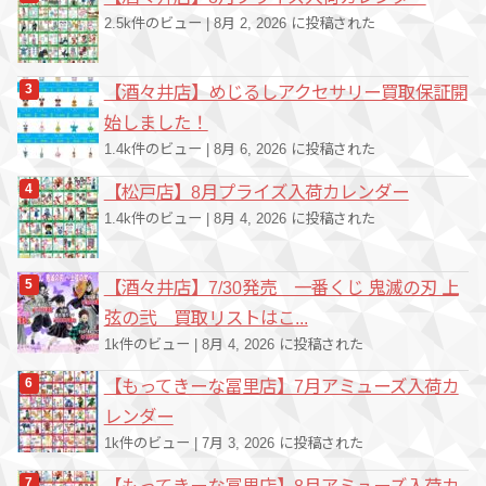
2.5k件のビュー
|
8月 2, 2026 に投稿された
【酒々井店】めじるしアクセサリー買取保証開
始しました！
1.4k件のビュー
|
8月 6, 2026 に投稿された
【松戸店】8月プライズ入荷カレンダー
1.4k件のビュー
|
8月 4, 2026 に投稿された
【酒々井店】7/30発売 一番くじ 鬼滅の刃 上
弦の弐 買取リストはこ...
1k件のビュー
|
8月 4, 2026 に投稿された
【もってきーな冨里店】7月アミューズ入荷カ
レンダー
1k件のビュー
|
7月 3, 2026 に投稿された
【もってきーな冨里店】8月アミューズ入荷カ