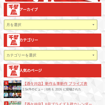
アーカイブ
ア
ー
カ
カテゴリー
イ
ブ
カ
テ
ゴ
人気のページ
リ
ー
【酒々井店】新作＆準新作 プライズ表
2.5k件のビュー
|
8月 6, 2026 に投稿された
【酒々井店】8月プライズ入荷カレンダー