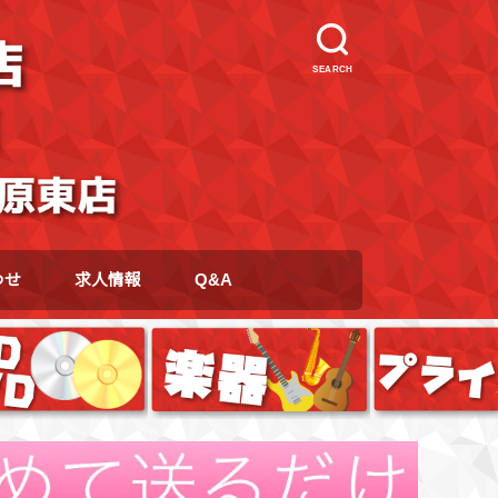
SEARCH
わせ
求人情報
Q&A