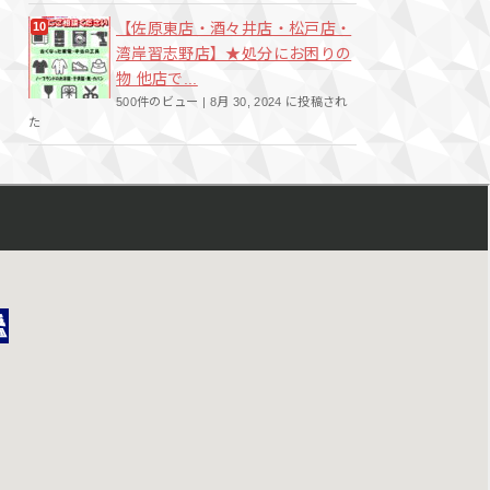
【佐原東店・酒々井店・松戸店・
湾岸習志野店】★処分にお困りの
物 他店で...
500件のビュー
|
8月 30, 2024 に投稿され
た