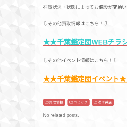
在庫状況・状態によってお値段が変動い
⇩その他買取情報はこちら！⇩
★★千葉鑑定団WEBチラ
⇩その他イベント情報はこちら！⇩
★★千葉鑑定団イベント★
買取情報
コミック
酒々井店
No related posts.