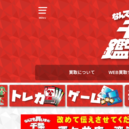
MENU
買取について
WEB買取