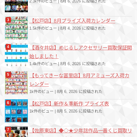
2.3k件のビュー
|
8月 6, 2026 に投稿された
【松戸店】8月プライズ入荷カレンダー
1.5k件のビュー
|
8月 4, 2026 に投稿された
【酒々井店】めじるしアクセサリー買取保証開
始しました！
1.4k件のビュー
|
8月 6, 2026 に投稿された
【もってきーな冨里店】8月アミューズ入荷カ
レンダー
1k件のビュー
|
8月 6, 2026 に投稿された
【松戸店】新作＆準新作 プライズ表
1k件のビュー
|
8月 5, 2026 に投稿された
【佐原東店】◆◇★少年誌作品一番くじ買取リ