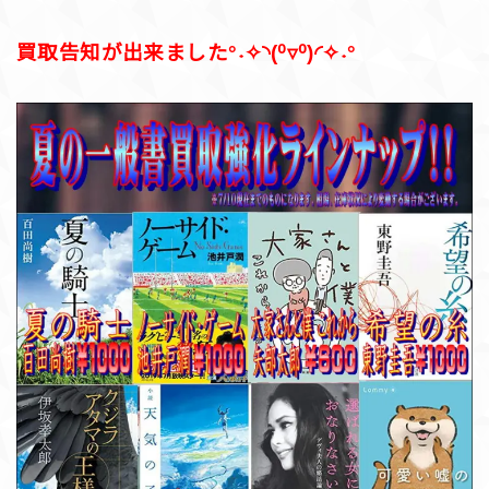
買取告知が出来ました°˖✧◝(⁰▿⁰)◜✧˖°