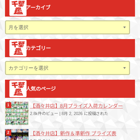
アーカイブ
ア
ー
カ
カテゴリー
イ
ブ
カ
テ
ゴ
人気のページ
リ
ー
【酒々井店】8月プライズ入荷カレンダー
2.8k件のビュー
|
8月 2, 2026 に投稿された
【酒々井店】新作＆準新作 プライズ表