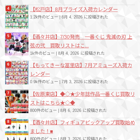
【松戸店】8月プライズ入荷カレンダー
1.2k件のビュー
|
8月 4, 2026 に投稿された
【酒々井店】7/30発売 一番くじ 鬼滅の刃 上
弦の弐 買取リストはこ...
1k件のビュー
|
8月 4, 2026 に投稿された
【もってきーな冨里店】7月アミューズ入荷カ
レンダー
0.9k件のビュー
|
7月 3, 2026 に投稿された
【佐原東店】◆◇★少年誌作品一番くじ買取リ
ストはこちら★◇◆
800件のビュー
|
8月 6, 2026 に投稿された
【酒々井店】フィギュアピックアップ買取始め
ました！■
800件のビュー
|
8月 3, 2026 に投稿された