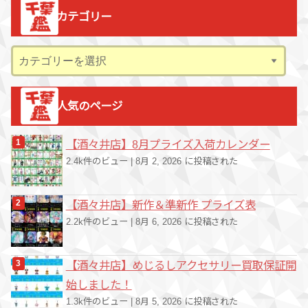
カ
カテゴリー
イ
ブ
カ
テ
ゴ
人気のページ
リ
ー
【酒々井店】8月プライズ入荷カレンダー
2.4k件のビュー
|
8月 2, 2026 に投稿された
【酒々井店】新作＆準新作 プライズ表
2.2k件のビュー
|
8月 6, 2026 に投稿された
【酒々井店】めじるしアクセサリー買取保証開
始しました！
1.3k件のビュー
|
8月 5, 2026 に投稿された