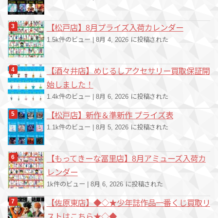
【松戸店】8月プライズ入荷カレンダー
1.5k件のビュー
|
8月 4, 2026 に投稿された
【酒々井店】めじるしアクセサリー買取保証開
始しました！
1.4k件のビュー
|
8月 6, 2026 に投稿された
【松戸店】新作＆準新作 プライズ表
1.1k件のビュー
|
8月 5, 2026 に投稿された
【もってきーな冨里店】8月アミューズ入荷カ
レンダー
1k件のビュー
|
8月 6, 2026 に投稿された
【佐原東店】◆◇★少年誌作品一番くじ買取リ
ストはこちら★◇◆