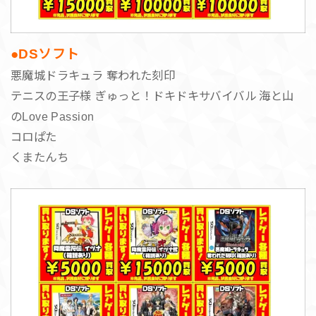
●DSソフト
悪魔城ドラキュラ 奪われた刻印
テニスの王子様 ぎゅっと！ドキドキサバイバル 海と山
のLove Passion
コロぱた
くまたんち