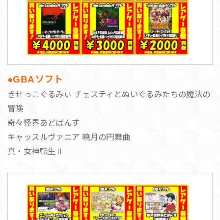
●GBAソフト
きせっこぐるみぃ チェスティとぬいぐるみたちの魔法の
冒険
奇々怪界あどばんす
キャッスルヴァニア 暁月の円舞曲
真・女神転生Ⅱ