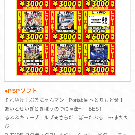
●PSPソフト
それゆけ！ぶるにゃんマン Portable 〜とりもどせ！
あいとせいぎときぼうのつにゃ缶〜 BEST
るぷぷキューブ ルプ★さらだ ぽーたぶる •••またた
び
R-TYPE タクティクスII オペレーション ビター チョ