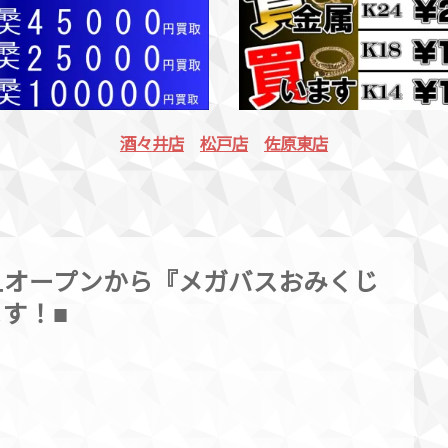
酒々井店
松戸店
佐原東店
旦オープンから『メガバスおみくじ
す！■