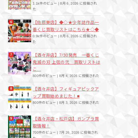
1.1k件のビュー
|
8月 6, 2026 に投稿され
た
【佐原東店】◆◇★少年誌作品一
番くじ買取リストはこちら★◇◆
0.9k件のビュー
|
8月 6, 2026 に投稿され
た
【酒々井店】7/30発売 一番くじ
鬼滅の刃 上弦の弐 買取リストは
こ...
800件のビュー
|
8月 4, 2026 に投稿された
【酒々井店】フィギュアピックア
ップ買取始めました！■
800件のビュー
|
8月 3, 2026 に投稿された
【酒々井店・松戸店】ガンプラ買
取情報！
700件のビュー
|
7月 26, 2026 に投稿され