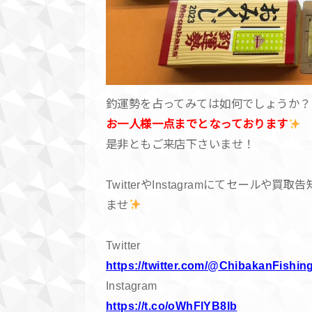
釣運勢を占ってみては如何でしょうか？
お一人様一点までとなっております
是非ともご来店下さいませ！
TwitterやInstagramにてセー
ませ
Twitter
https://twitter.com/@ChibakanFishin
Instagram
https://t.co/oWhFlYB8lb