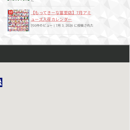
た
【もってきーな冨里店】7月アミ
ューズ入荷カレンダー
700件のビュー
|
7月 3, 2026 に投稿された