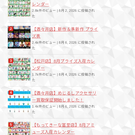
レンダー
2.8k件のビュー
|
8月 2, 2026 に投稿され
た
【酒々井店】新作＆準新作 プライ
ズ表
2.4k件のビュー
|
8月 6, 2026 に投稿され
た
【松戸店】8月プライズ入荷カレ
ンダー
1.7k件のビュー
|
8月 4, 2026 に投稿され
た
【酒々井店】めじるしアクセサリ
ー買取保証開始しました！
1.4k件のビュー
|
8月 6, 2026 に投稿され
た
【もってきーな冨里店】8月アミ
ューズ入荷カレンダー