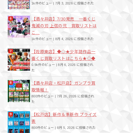
1k件のビュー
|
7月 3, 2026 に投稿された
【酒々井店】7/30発売 一番くじ
鬼滅の刃 上弦の弐 買取リストは
こ...
1k件のビュー
|
8月 4, 2026 に投稿された
【佐原東店】◆◇★少年誌作品一
番くじ買取リストはこちら★◇◆
0.9k件のビュー
|
8月 6, 2026 に投稿され
た
【酒々井店・松戸店】ガンプラ買
取情報！
800件のビュー
|
7月 26, 2026 に投稿され
た
【松戸店】新作＆準新作 プライズ
表
800件のビュー
|
8月 5, 2026 に投稿された