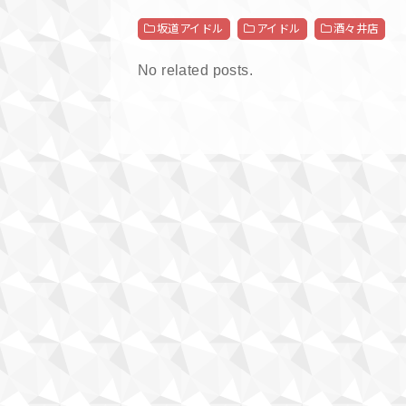
坂道アイドル
アイドル
酒々井店
No related posts.