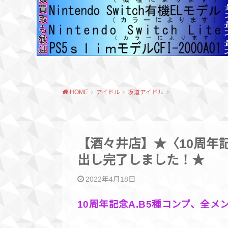
HOME
アイドル
坂道アイドル
【酒々井店】★〈10周年記
出し完了しました！★
2022年4月18日
10周年記念A.B5種コンプ、全