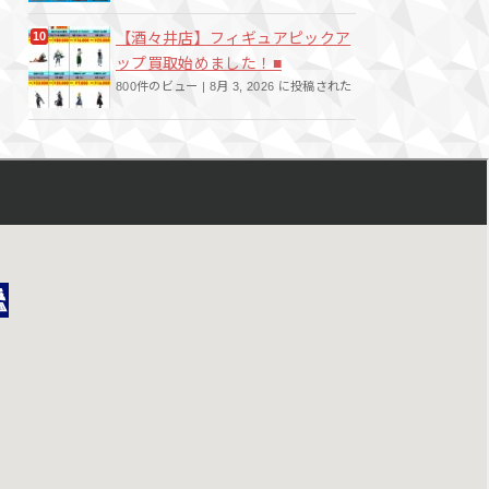
【酒々井店】フィギュアピックア
ップ買取始めました！■
800件のビュー
|
8月 3, 2026 に投稿された