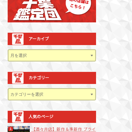
アーカイブ
カテゴリー
人気のページ
【酒々井店】新作＆準新作 プライ