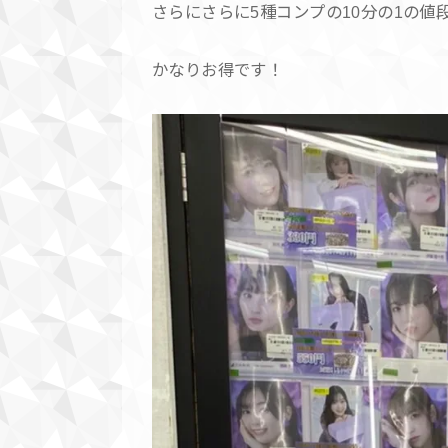
さらにさらに5種コンプの10分の1の値
かなりお得です！