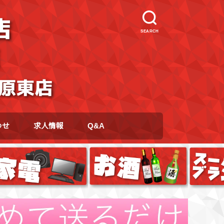
SEARCH
わせ
求人情報
Q&A