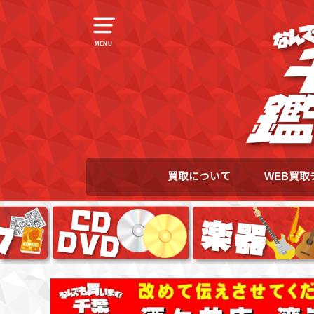
MENU
買取について
WEB買取