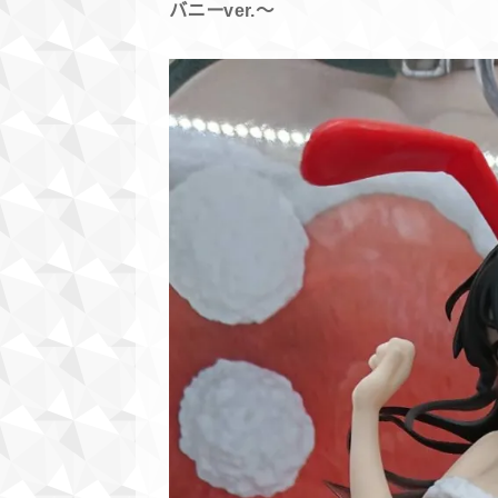
バニーver.～