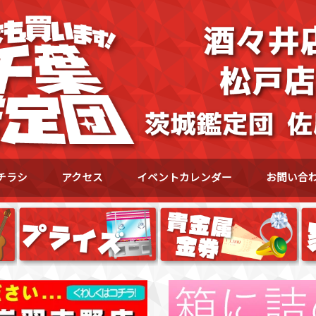
チラシ
アクセス
イベントカレンダー
お問い合