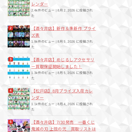
レンダー
2.4k件のビュー
|
8月 2, 2026 に投稿され
た
【酒々井店】新作＆準新作 プライ
ズ表
1.9k件のビュー
|
8月 5, 2026 に投稿され
た
【酒々井店】めじるしアクセサリ
ー買取保証開始しました！
1.3k件のビュー
|
8月 5, 2026 に投稿され
た
【松戸店】8月プライズ入荷カレ
ンダー
1.1k件のビュー
|
8月 4, 2026 に投稿され
た
【酒々井店】7/30発売 一番くじ
鬼滅の刃 上弦の弐 買取リストは