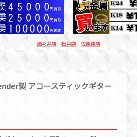
酒々井店
松戸店
佐原東店
ender製 アコースティックギター