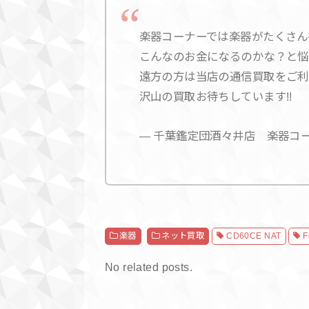
楽器コーナーでは楽器がたくさん欲
こんなのお金になるのかな？と悩む
遠方の方は当店の通信買取をご利用
沢山の買取お待ちしています!!
— 千葉鑑定団酒々井店 楽器コーナー (
楽器
ネット買取
CD60CE NAT
F
No related posts.