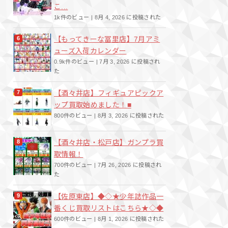
こ...
1k件のビュー
|
8月 4, 2026 に投稿された
【もってきーな冨里店】7月アミ
ューズ入荷カレンダー
0.9k件のビュー
|
7月 3, 2026 に投稿され
た
【酒々井店】フィギュアピックア
ップ買取始めました！■
800件のビュー
|
8月 3, 2026 に投稿された
【酒々井店・松戸店】ガンプラ買
取情報！
700件のビュー
|
7月 26, 2026 に投稿され
た
【佐原東店】◆◇★少年誌作品一
番くじ買取リストはこちら★◇◆
600件のビュー
|
8月 1, 2026 に投稿された