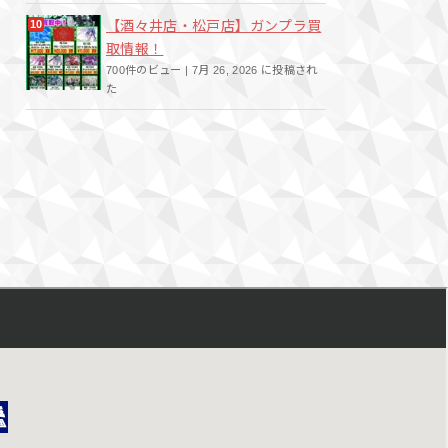
【酒々井店・松戸店】ガンプラ買
取情報！
700件のビュー
|
7月 26, 2026 に投稿され
た