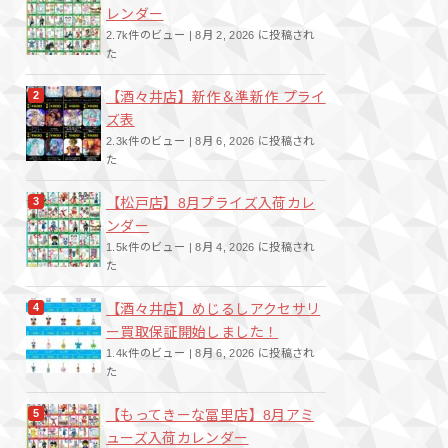
レンダー
2.7k件のビュー
|
8月 2, 2026 に投稿され
た
【酒々井店】新作＆準新作 プライ
ズ表
2.3k件のビュー
|
8月 6, 2026 に投稿され
た
【松戸店】8月プライズ入荷カレ
ンダー
1.5k件のビュー
|
8月 4, 2026 に投稿され
た
【酒々井店】めじるしアクセサリ
ー買取保証開始しました！
1.4k件のビュー
|
8月 6, 2026 に投稿され
た
【もってきーな冨里店】8月アミ
ューズ入荷カレンダー