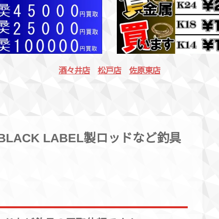
酒々井店
松戸店
佐原東店
BLACK LABEL製ロッドなど釣具