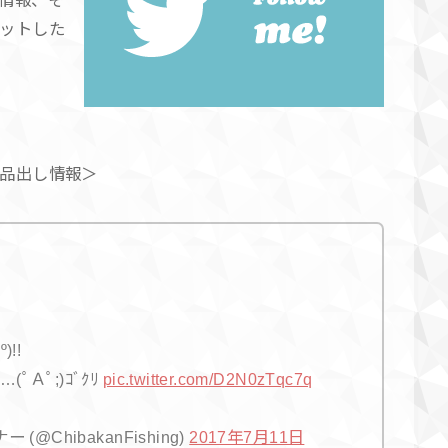
ットした
品出し情報＞
!!
Ａﾟ;)ｺﾞｸﾘ
pic.twitter.com/D2N0zTqc7q
@ChibakanFishing)
2017年7月11日