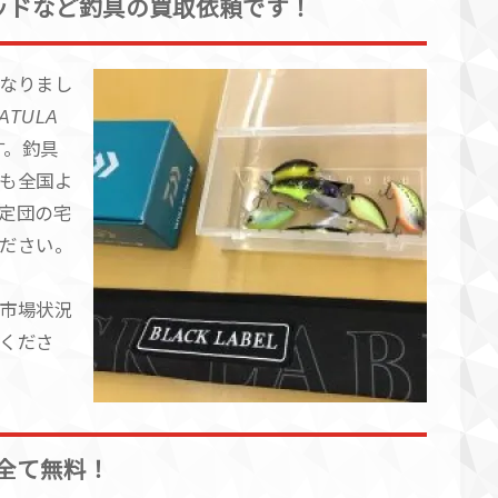
L製ロッドなど釣具の買取依頼です！
なりまし
ATULA
す。釣具
も全国よ
定団の宅
ださい。
市場状況
くださ
全て無料！