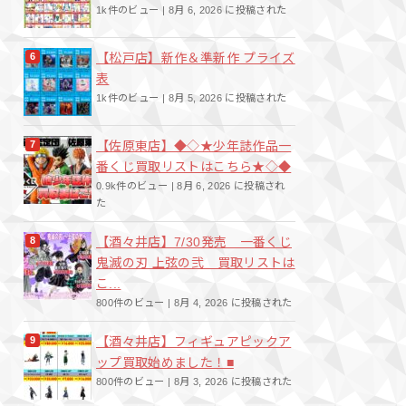
1k件のビュー
|
8月 6, 2026 に投稿された
【松戸店】新作＆準新作 プライズ
表
1k件のビュー
|
8月 5, 2026 に投稿された
【佐原東店】◆◇★少年誌作品一
番くじ買取リストはこちら★◇◆
0.9k件のビュー
|
8月 6, 2026 に投稿され
た
【酒々井店】7/30発売 一番くじ
鬼滅の刃 上弦の弐 買取リストは
こ...
800件のビュー
|
8月 4, 2026 に投稿された
【酒々井店】フィギュアピックア
ップ買取始めました！■
800件のビュー
|
8月 3, 2026 に投稿された