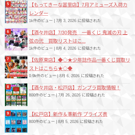
【もってきーな冨里店】7月アミューズ入荷カ
レンダー
1k件のビュー
|
7月 3, 2026 に投稿された
【酒々井店】7/30発売 一番くじ 鬼滅の刃 上
弦の弐 買取リストはこ...
1k件のビュー
|
8月 4, 2026 に投稿された
【佐原東店】◆◇★少年誌作品一番くじ買取リ
ストはこちら★◇◆
0.9k件のビュー
|
8月 6, 2026 に投稿された
【酒々井店・松戸店】ガンプラ買取情報！
800件のビュー
|
7月 26, 2026 に投稿された
【松戸店】新作＆準新作 プライズ表
800件のビュー
|
8月 5, 2026 に投稿された