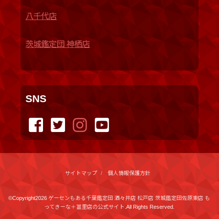
八千代店
茨城鑑定団 神栖店
SNS
サイトマップ
個人情報保護方針
©Copyright2026
ゲーセンもある千葉鑑定団 酒々井店 松戸店 茨城鑑定団佐原東店 も
ってきーな＋冨里店の公式サイト
.All Rights Reserved.