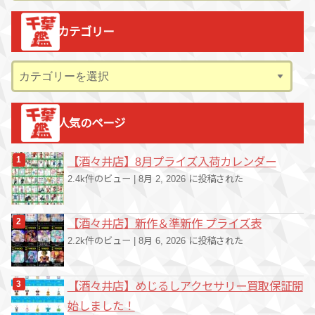
カ
カテゴリー
イ
ブ
カ
テ
ゴ
人気のページ
リ
ー
【酒々井店】8月プライズ入荷カレンダー
2.4k件のビュー
|
8月 2, 2026 に投稿された
【酒々井店】新作＆準新作 プライズ表
2.2k件のビュー
|
8月 6, 2026 に投稿された
【酒々井店】めじるしアクセサリー買取保証開
始しました！