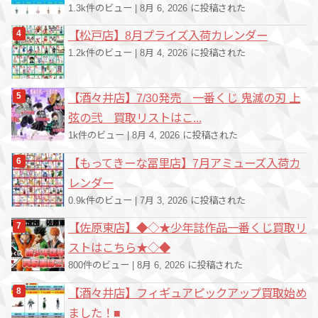
1.3k件のビュー
|
8月 6, 2026 に投稿された
【松戸店】8月プライズ入荷カレンダー
1.2k件のビュー
|
8月 4, 2026 に投稿された
【酒々井店】7/30発売 一番くじ 鬼滅の刃 上
弦の弐 買取リストはこ...
1k件のビュー
|
8月 4, 2026 に投稿された
【もってきーな冨里店】7月アミューズ入荷カ
レンダー
0.9k件のビュー
|
7月 3, 2026 に投稿された
【佐原東店】◆◇★少年誌作品一番くじ買取リ
ストはこちら★◇◆
800件のビュー
|
8月 6, 2026 に投稿された
【酒々井店】フィギュアピックアップ買取始め
ました！■