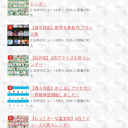
レンダー
2.7k件のビュー
|
8月 2, 2026 に投稿され
た
【酒々井店】新作＆準新作 プライ
ズ表
2.2k件のビュー
|
8月 6, 2026 に投稿され
た
【松戸店】8月プライズ入荷カレ
ンダー
1.5k件のビュー
|
8月 4, 2026 に投稿され
た
【酒々井店】めじるしアクセサリ
ー買取保証開始しました！
1.4k件のビュー
|
8月 6, 2026 に投稿され
た
【もってきーな冨里店】8月アミ
ューズ入荷カレンダー