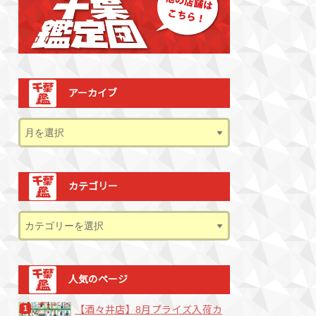
アーカイブ
カテゴリー
人気のページ
【酒々井店】8月プライズ入荷カ