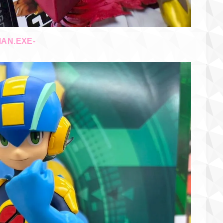
AN.EXE-