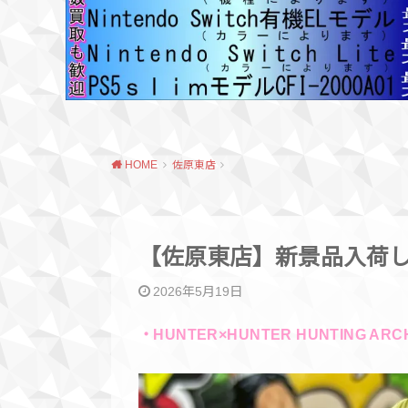
HOME
佐原東店
【​佐原東店】新景品入荷
2026年5月19日
・HUNTER×HUNTER HUNTING AR