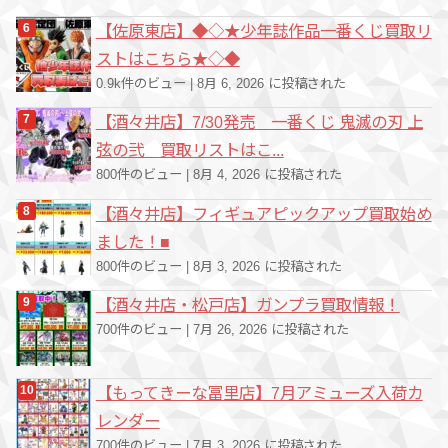
【佐原東店】◆◇★少年誌作品一番くじ買取リ
ストはこちら★◇◆
0.9k件のビュー
|
8月 6, 2026 に投稿された
【酒々井店】7/30発売 一番くじ 鬼滅の刃 上
弦の弐 買取リストはこ...
800件のビュー
|
8月 4, 2026 に投稿された
【酒々井店】フィギュアピックアップ買取始め
ました！■
800件のビュー
|
8月 3, 2026 に投稿された
【酒々井店・松戸店】ガンプラ買取情報！
700件のビュー
|
7月 26, 2026 に投稿された
【もってきーな冨里店】7月アミューズ入荷カ
レンダー
700件のビュー
|
7月 3, 2026 に投稿された