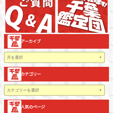
アーカイブ
ア
ー
カ
カテゴリー
イ
ブ
カ
テ
ゴ
人気のページ
リ