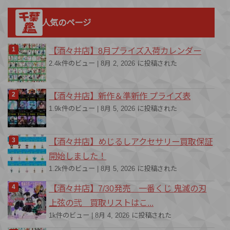
ゴ
人気のページ
リ
ー
【酒々井店】8月プライズ入荷カレンダー
2.4k件のビュー
|
8月 2, 2026 に投稿された
【酒々井店】新作＆準新作 プライズ表
1.9k件のビュー
|
8月 5, 2026 に投稿された
【酒々井店】めじるしアクセサリー買取保証
開始しました！
1.2k件のビュー
|
8月 5, 2026 に投稿された
【酒々井店】7/30発売 一番くじ 鬼滅の刃
上弦の弐 買取リストはこ...
1k件のビュー
|
8月 4, 2026 に投稿された