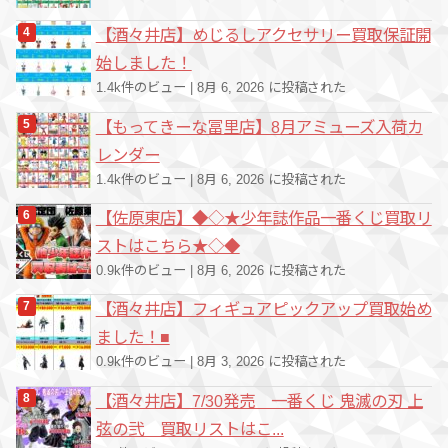
【酒々井店】めじるしアクセサリー買取保証開
始しました！
1.4k件のビュー
|
8月 6, 2026 に投稿された
【もってきーな冨里店】8月アミューズ入荷カ
レンダー
1.4k件のビュー
|
8月 6, 2026 に投稿された
【佐原東店】◆◇★少年誌作品一番くじ買取リ
ストはこちら★◇◆
0.9k件のビュー
|
8月 6, 2026 に投稿された
【酒々井店】フィギュアピックアップ買取始め
ました！■
0.9k件のビュー
|
8月 3, 2026 に投稿された
【酒々井店】7/30発売 一番くじ 鬼滅の刃 上
弦の弐 買取リストはこ...