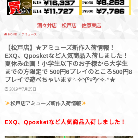
酒々井店
松戸店
佐原東店
HOME
アミューズ
【松戸店】★アミューズ新作入荷情報！
EXQ、Qposketなど人気商品入荷しました！
夏休み企画！小学生以下のお子様から大学生
までの方限定で 500円6プレイのところ500円8
プレイで遊べちゃいます°˖✧◝(⁰▿⁰)◜✧˖°★
2019年7月25日
松戸店アミューズ新作入荷情報
EXQ、Qposketなど人気商品入荷しました！