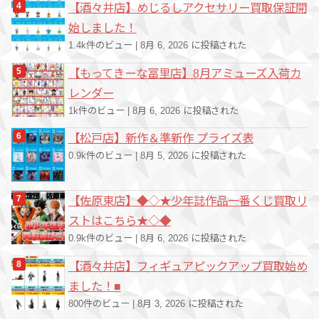
【酒々井店】めじるしアクセサリー買取保証開
始しました！
1.4k件のビュー
|
8月 6, 2026 に投稿された
【もってきーな冨里店】8月アミューズ入荷カ
レンダー
1k件のビュー
|
8月 6, 2026 に投稿された
【松戸店】新作＆準新作 プライズ表
0.9k件のビュー
|
8月 5, 2026 に投稿された
【佐原東店】◆◇★少年誌作品一番くじ買取リ
ストはこちら★◇◆
0.9k件のビュー
|
8月 6, 2026 に投稿された
【酒々井店】フィギュアピックアップ買取始め
ました！■
800件のビュー
|
8月 3, 2026 に投稿された