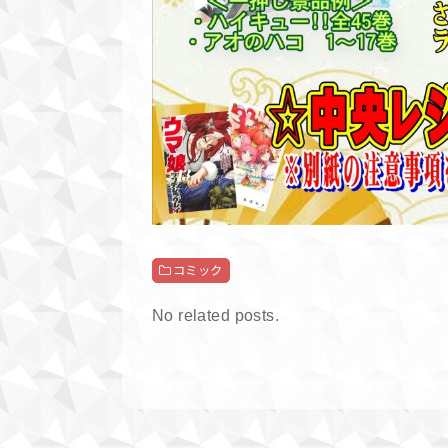
コミック
No related posts.