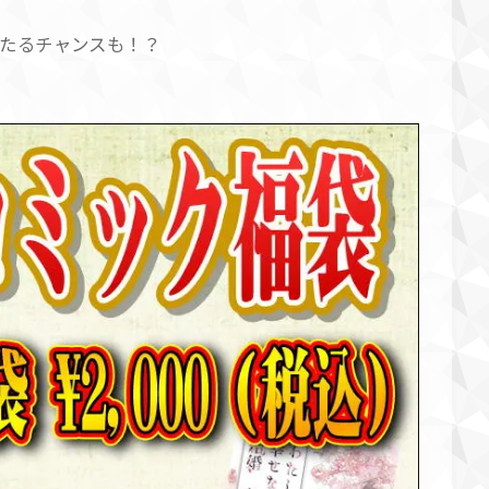
たるチャンスも！？