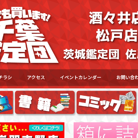
チラシ
アクセス
イベントカレンダー
お問い合