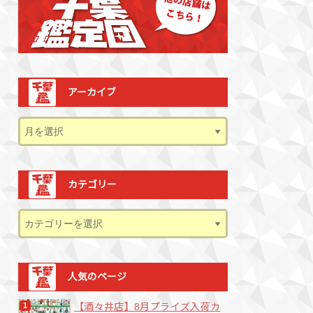
アーカイブ
カテゴリー
人気のページ
【酒々井店】8月プライズ入荷カ