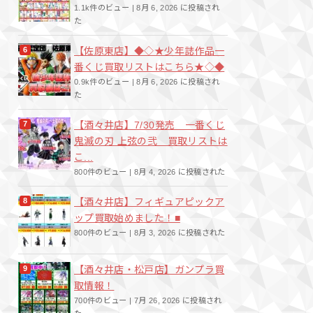
1.1k件のビュー
|
8月 6, 2026 に投稿され
た
【佐原東店】◆◇★少年誌作品一
番くじ買取リストはこちら★◇◆
0.9k件のビュー
|
8月 6, 2026 に投稿され
た
【酒々井店】7/30発売 一番くじ
鬼滅の刃 上弦の弐 買取リストは
こ...
800件のビュー
|
8月 4, 2026 に投稿された
【酒々井店】フィギュアピックア
ップ買取始めました！■
800件のビュー
|
8月 3, 2026 に投稿された
【酒々井店・松戸店】ガンプラ買
取情報！
700件のビュー
|
7月 26, 2026 に投稿され