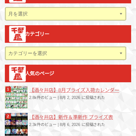
ア
ー
カ
カテゴリー
イ
ブ
カ
テ
ゴ
人気のページ
リ
ー
【酒々井店】8月プライズ入荷カレンダー
2.8k件のビュー
|
8月 2, 2026 に投稿された
【酒々井店】新作＆準新作 プライズ表
2.3k件のビュー
|
8月 6, 2026 に投稿された