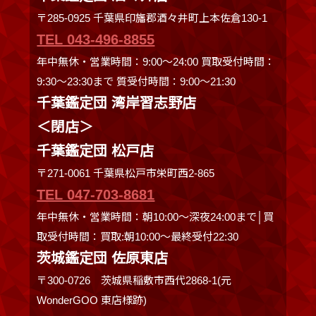
〒285-0925 千葉県印旛郡酒々井町上本佐倉130-1
TEL 043-496-8855
年中無休・営業時間：9:00～24:00 買取受付時間：
9:30〜23:30まで 質受付時間：9:00～21:30
千葉鑑定団 湾岸習志野店
＜閉店＞
千葉鑑定団 松戸店
〒271-0061 千葉県松戸市栄町西2-865
TEL 047-703-8681
年中無休・営業時間：朝10:00～深夜24:00まで│買
取受付時間：買取:朝10:00～最終受付22:30
茨城鑑定団 佐原東店
〒300-0726 茨城県稲敷市西代2868-1(元
WonderGOO 東店様跡)