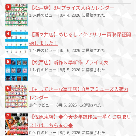
【松戸店】8月プライズ入荷カレンダー
1.5k件のビュー
|
8月 4, 2026 に投稿された
【酒々井店】めじるしアクセサリー買取保証開
始しました！
1.4k件のビュー
|
8月 6, 2026 に投稿された
【松戸店】新作＆準新作 プライズ表
1.1k件のビュー
|
8月 5, 2026 に投稿された
【もってきーな冨里店】8月アミューズ入荷カ
レンダー
1k件のビュー
|
8月 6, 2026 に投稿された
【佐原東店】◆◇★少年誌作品一番くじ買取リ
ストはこちら★◇◆
0.9k件のビュー
|
8月 6, 2026 に投稿された