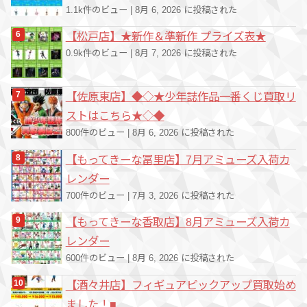
1.1k件のビュー
|
8月 6, 2026 に投稿された
【松戸店】★新作＆準新作 プライズ表★
0.9k件のビュー
|
8月 7, 2026 に投稿された
【佐原東店】◆◇★少年誌作品一番くじ買取リ
ストはこちら★◇◆
800件のビュー
|
8月 6, 2026 に投稿された
【もってきーな冨里店】7月アミューズ入荷カ
レンダー
700件のビュー
|
7月 3, 2026 に投稿された
【もってきーな香取店】8月アミューズ入荷カ
レンダー
600件のビュー
|
8月 6, 2026 に投稿された
【酒々井店】フィギュアピックアップ買取始め
ました！■