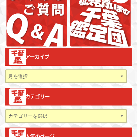
アーカイブ
ア
ー
カ
カテゴリー
イ
ブ
カ
テ
ゴ
人気のページ