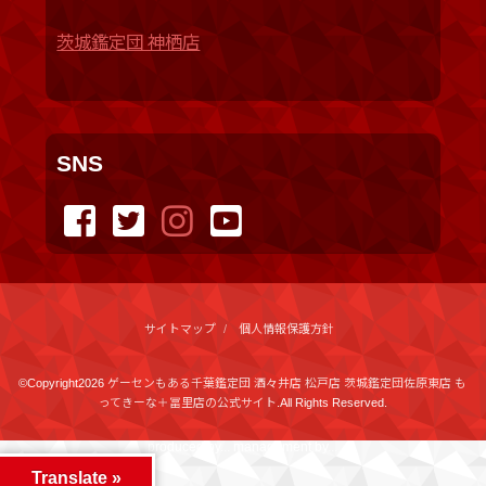
茨城鑑定団 神栖店
SNS
サイトマップ
個人情報保護方針
©Copyright2026
ゲーセンもある千葉鑑定団 酒々井店 松戸店 茨城鑑定団佐原東店 も
ってきーな＋冨里店の公式サイト
.All Rights Reserved.
produced by
...
management by
...
Translate »