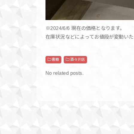
※2024/6/6 現在の価格となります。
在庫状況などによってお値段が変動いた
書籍
酒々井店
No related posts.