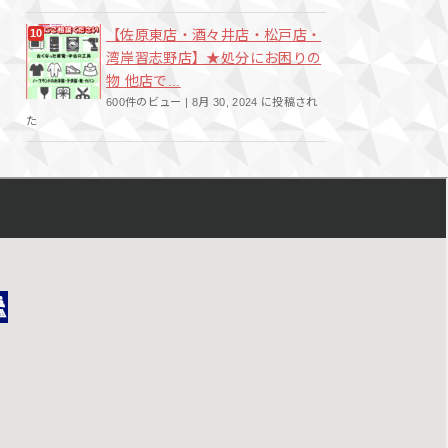
【佐原東店・酒々井店・松戸店・
湾岸習志野店】★処分にお困りの
物 他店で...
600件のビュー
|
8月 30, 2024 に投稿され
た