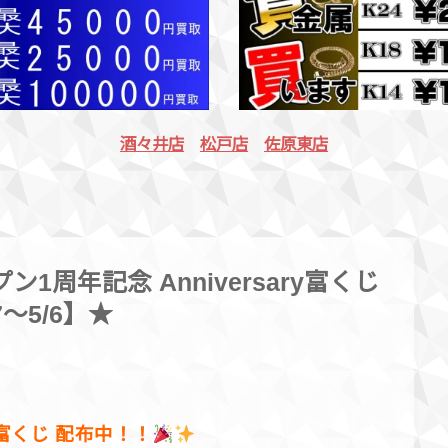
酒々井店
松戸店
佐原東店
1周年記念 Anniversary富くじ
～5/6】★
ry富くじ 配布中！！