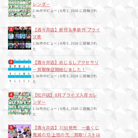
レンダー
2.4k件のビュー
|
8月 2, 2026 に投稿され
た
【酒々井店】新作＆準新作 プライ
ズ表
1.9k件のビュー
|
8月 5, 2026 に投稿され
た
【酒々井店】めじるしアクセサリ
ー買取保証開始しました！
1.3k件のビュー
|
8月 5, 2026 に投稿され
た
【松戸店】8月プライズ入荷カレ
ンダー
1.1k件のビュー
|
8月 4, 2026 に投稿され
た
【酒々井店】7/30発売 一番くじ
鬼滅の刃 上弦の弐 買取リストは