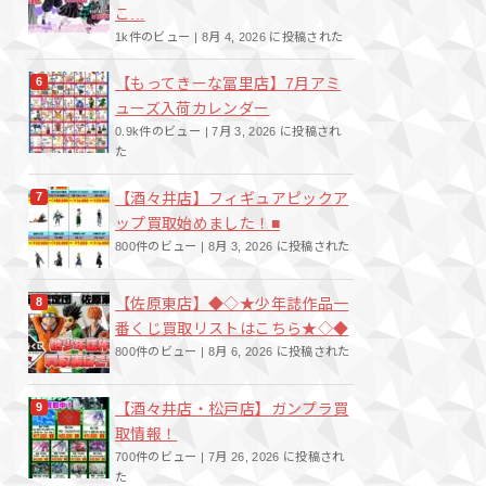
こ...
1k件のビュー
|
8月 4, 2026 に投稿された
【もってきーな冨里店】7月アミ
ューズ入荷カレンダー
0.9k件のビュー
|
7月 3, 2026 に投稿され
た
【酒々井店】フィギュアピックア
ップ買取始めました！■
800件のビュー
|
8月 3, 2026 に投稿された
【佐原東店】◆◇★少年誌作品一
番くじ買取リストはこちら★◇◆
800件のビュー
|
8月 6, 2026 に投稿された
【酒々井店・松戸店】ガンプラ買
取情報！
700件のビュー
|
7月 26, 2026 に投稿され
た