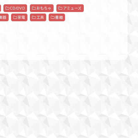
CD/DVD
おもちゃ
アミューズ
楽器
家電
工具
書籍