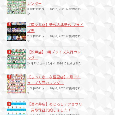
レンダー
3.1k件のビュー
|
8月 2, 2026 に投稿され
た
【酒々井店】新作＆準新作 プライ
ズ表
2.5k件のビュー
|
8月 6, 2026 に投稿され
た
【松戸店】8月プライズ入荷カレ
ンダー
2k件のビュー
|
8月 4, 2026 に投稿された
【もってきーな冨里店】8月アミ
ューズ入荷カレンダー
1.5k件のビュー
|
8月 6, 2026 に投稿され
た
【酒々井店】めじるしアクセサリ
ー買取保証開始しました！