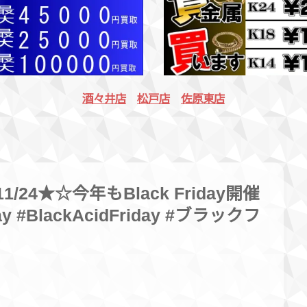
酒々井店
松戸店
佐原東店
/24★☆今年もBlack Friday開催
y #BlackAcidFriday #ブラックフ