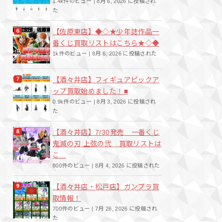
1.4k件のビュー
|
8月 6, 2026 に投稿され
た
【佐原東店】◆◇★少年誌作品一
番くじ買取リストはこちら★◇◆
1k件のビュー
|
8月 6, 2026 に投稿された
【酒々井店】フィギュアピックア
ップ買取始めました！■
0.9k件のビュー
|
8月 3, 2026 に投稿され
た
【酒々井店】7/30発売 一番くじ
鬼滅の刃 上弦の弐 買取リストは
こ...
800件のビュー
|
8月 4, 2026 に投稿された
【酒々井店・松戸店】ガンプラ買
取情報！
700件のビュー
|
7月 26, 2026 に投稿され
た