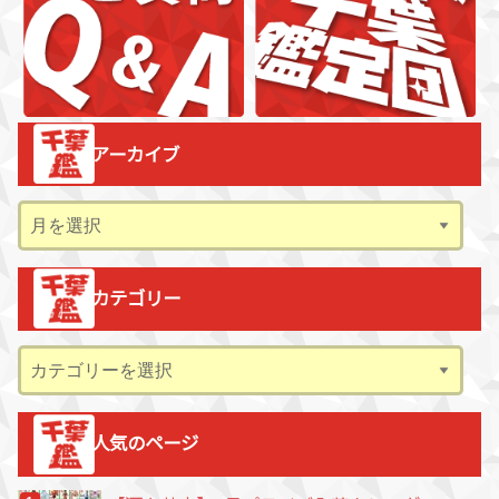
アーカイブ
ア
ー
カ
カテゴリー
イ
ブ
カ
テ
ゴ
人気のページ
リ
ー