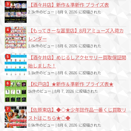
【酒々井店】新作＆準新作 プライズ表
2.3k件のビュー
|
8月 9, 2026 に投稿された
【もってきーな冨里店】8月アミューズ入荷カ
レンダー
1.8k件のビュー
|
8月 6, 2026 に投稿された
【酒々井店】めじるしアクセサリー買取保証開
始しました！
1.1k件のビュー
|
8月 6, 2026 に投稿された
【松戸店】★新作＆準新作 プライズ表★
1k件のビュー
|
8月 7, 2026 に投稿された
【佐原東店】◆◇★少年誌作品一番くじ買取リ
ストはこちら★◇◆
0.9k件のビュー
|
8月 6, 2026 に投稿された