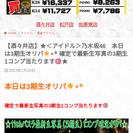
酒々井店
松戸店
佐原東店
HOME
アイドル
坂道アイドル
【酒々井店】★＜アイドル＞乃木坂46 本日
は3期生オリパ
⋆꙳ 確定で最新生写真の3期生
1コンプ当たります
★
2023年2月26日
本日は3期生オリパ
⋆꙳
確定で最新生写真の3期生1コンプ当たります