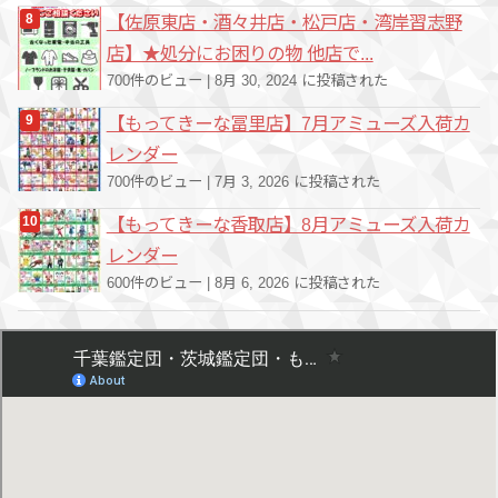
【佐原東店・酒々井店・松戸店・湾岸習志野
店】★処分にお困りの物 他店で...
700件のビュー
|
8月 30, 2024 に投稿された
【もってきーな冨里店】7月アミューズ入荷カ
レンダー
700件のビュー
|
7月 3, 2026 に投稿された
【もってきーな香取店】8月アミューズ入荷カ
レンダー
600件のビュー
|
8月 6, 2026 に投稿された