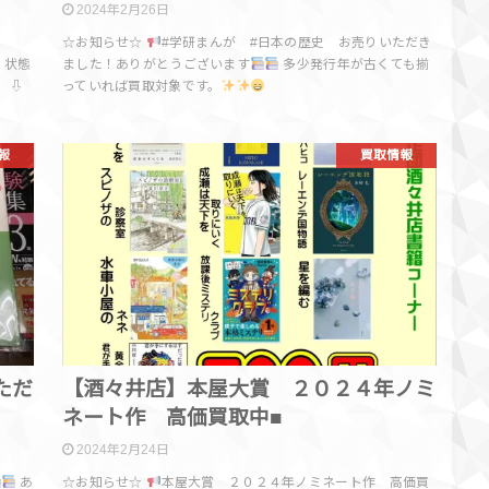
2024年2月26日
☆お知らせ☆
#学研まんが #日本の歴史 お売りいただき
・状態
ました！ありがとうございます
多少発行年が古くても揃
 ⇩
っていれば買取対象です。
報
買取情報
ただ
【酒々井店】本屋大賞 ２０２４年ノミ
ネート作 高価買取中■
2024年2月24日
あ
☆お知らせ☆
本屋大賞 ２０２４年ノミネート作 高価買