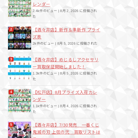
レンダー
2.4k件のビュー
|
8月 2, 2026 に投稿され
た
【酒々井店】新作＆準新作 プライ
ズ表
2k件のビュー
|
8月 5, 2026 に投稿された
【酒々井店】めじるしアクセサリ
ー買取保証開始しました！
1.3k件のビュー
|
8月 5, 2026 に投稿され
た
【松戸店】8月プライズ入荷カレ
ンダー
1.1k件のビュー
|
8月 4, 2026 に投稿され
た
【酒々井店】7/30発売 一番くじ
鬼滅の刃 上弦の弐 買取リストは