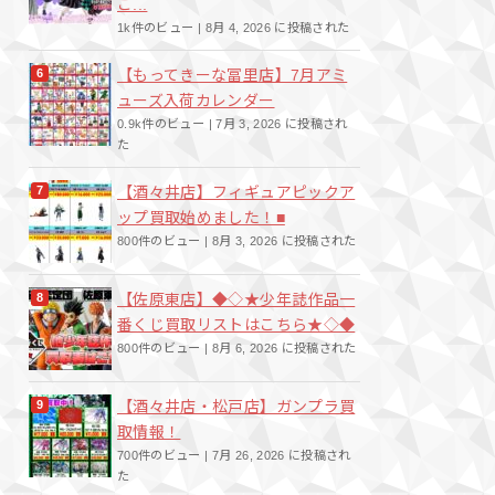
こ...
1k件のビュー
|
8月 4, 2026 に投稿された
【もってきーな冨里店】7月アミ
ューズ入荷カレンダー
0.9k件のビュー
|
7月 3, 2026 に投稿され
た
【酒々井店】フィギュアピックア
ップ買取始めました！■
800件のビュー
|
8月 3, 2026 に投稿された
【佐原東店】◆◇★少年誌作品一
番くじ買取リストはこちら★◇◆
800件のビュー
|
8月 6, 2026 に投稿された
【酒々井店・松戸店】ガンプラ買
取情報！
700件のビュー
|
7月 26, 2026 に投稿され
た