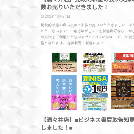
数お売りいただきました！
2024年3月24日
比較的状態の良い文庫本多数お売りいただきました！あ
とうございます^_^ 発行年が古くても状態良好なら、ぜ
の買取をご利用くださいませ♪ ※2024/3/24 10：30
格となります。 在庫状況・状態によっ…
買取情
【酒々井店】■ビジネス書買取告知
しました！■