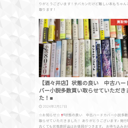
りがとうございます！チバカンだけど難しい本もちゃん
取ります！
買取情
【酒々井店】状態の良い 中古ハー
バー小説多数買い取らせていただき
た！■
2024年2月17日
☆お知らせ☆
状態の良い 中古ハードカバー小説多
取らせていただきました！ ありがとうございます♪ 発行
古くても状態良好品はお値段がつきます。 お待ち込みお