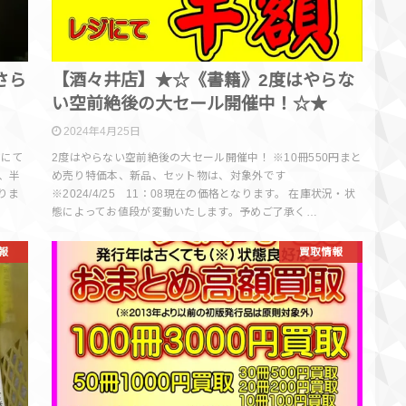
さら
【酒々井店】★☆《書籍》2度はやらな
い空前絶後の大セール開催中！☆★
2024年4月25日
ジにて
2度はやらない空前絶後の大セール開催中！ ※10冊550円まと
、半
め売り特価本、新品、セット物は、対象外です
なりま
※2024/4/25 11：08現在の価格となります。 在庫状況・状
態によってお値段が変動いたします。予めご了承く…
報
買取情報