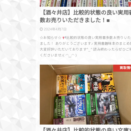
【酒々井店】比較的状態の良い実用
数お売りいただきました！■
2024年4月7日
☆お知らせ☆
比較的状態の良い実用書多数お売りい
ました！ ありがとうございます♪ 実用書趣味本のまとめ
大変好評いただいております^_^ 読み終わったらぜひご
くださいませ♪( ◠‿◠ )
買取情
【酒々井店】比較的状態の良い文庫