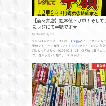
【酒々井店】絵本値下げ中！そして
にレジにて半額です★
2024年5月2日
ただいま絵本を値下げております
そしてさらにレ
半額です！ 早い者勝ちです
(セットものは対象外
額にはなりません) ※2024/5/2 11：08現在の価格と
す。 在庫状況・状態によってお値段が…
買取情