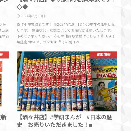
◇◆
2024年3月10日
りが
原作小説買取表です！ ※2024/3/10 13：00現在の価格とな
ひ当店
ります。 在庫状況・状態によってお値段が変動いたします。
現在の価
予めご了承ください。 ⇩その他買取情報はこちら！⇩ ★★千
葉鑑定団WEBチラシ★★ ⇩その他イベ…
報
買取情報
更新
【酒々井店】#学研まんが #日本の歴
史 お売りいただきました！■