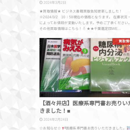
2024年3月2日
★買取情報★ ビジネス書籍買取告知更新しました！
※2024/3/2 10：58現在の価格となります。 在庫状況
によってお値段が変動いたします。予めご了承ください。
その他買取情報はこちら！⇩ ★★千葉鑑定団WE…
買取情
【酒々井店】医療系専門書お売りい
きました！■
2024年2月24日
☆お知らせ☆
医療系専門書お売りいただきました。