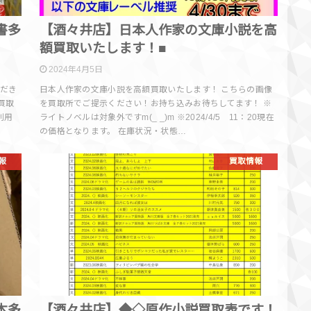
書多
【酒々井店】日本人作家の文庫小説を高
額買取いたします！■
2024年4月5日
ただき
日本人作家の文庫小説を高額買取いたします！ こちらの画像
買取
を買取所でご提示ください！お持ち込みお待ちしてます！ ※
利用
ライトノベルは対象外ですm(_ _)m ※2024/4/5 11：20現在
の価格となります。 在庫状況・状態…
報
買取情報
本多
【酒々井店】◆◇原作小説買取表です！