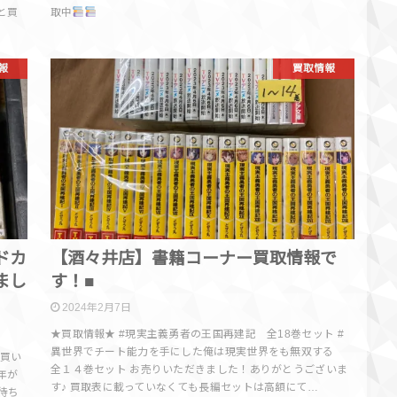
と買
取中
報
買取情報
ドカ
【酒々井店】書籍コーナー買取情報で
まし
す！■
2024年2月7日
★買取情報★ #現実主義勇者の王国再建記 全18巻セット #
異世界でチート能力を手にした俺は現実世界をも無双する
数買い
全１４巻セット お売りいただきました！ありがとうございま
年が
す♪ 買取表に載っていなくても長編セットは高額にて…
待ち